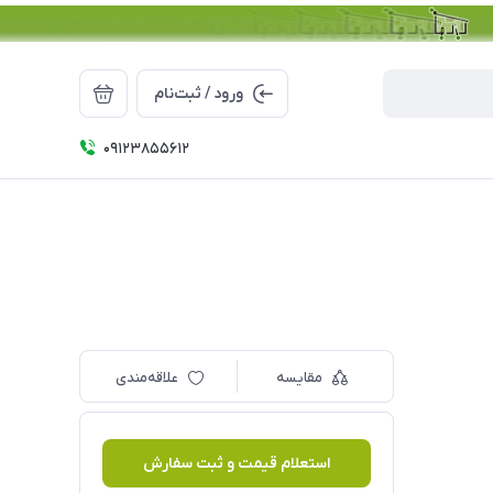
ورود / ثبت‌نام
09123855612
مقایسه
علاقه‌مندی
استعلام قیمت و ثبت سفارش