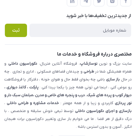
لیست محصولات
حریم خصوصی
درباره ما
از جدید‌ترین تخفیف‌ها با‌ خبر شوید
راهنما
تماس با ما
پرسش های متداول
ثبت
مختصری درباره فروشگاه و خدمات ما
سایت بزرگ و نوین
نوسازشاپ
، فروشگاه آنلاین متریال،
دکوراسیون داخلی
و
همراه همیشگی شما در
طراحی
و چیدمان فضاهای مسکونی ، اداری و تجاری . چه
در حال
باز سازی
باشی چه بخوای فقط حال و هوای خونه ، دفترکار یا فروشگاهت
رو عوض کنی ، اینجا می تونی همه چیز را یکجا پیدا کنی :
پارکت ، کاغذ دیواری ،
دیوار کوب و پرده های شیک. درب و پنجره های خاص و مدرن ،مبلمان سبک دار و
نور پردازی
کاربردی و زیبا و از همه مهمتر :
خدمات مشاوره و طراحی داخلی
،
بازسازی و اجرای دکوراسیون داخلی
توسط تیمی خوش سلیقه و متخصص ، با
درک دقیق از هر فضا . ما می خوایم باز سازی وتغییر دکوراسیون برات هیجان
انگیز ، آسون و بدون استرس باشه .