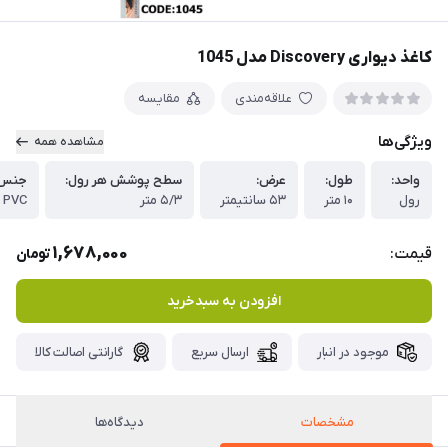
کاغذ دیواری Discovery مدل 1045
علاقه‌مندی
مقایسه
ویژگی‌ها
مشاهده همه
واحد:
طول:
عرض:
سطح پوشش هر رول:
جنس 
رول
۱۰ متر
۵۳ سانتیمتر
۵/۳ متر
PVC
1,678,000
قیمت:
تومان
افزودن به سبدخرید
موجود در انبار
ارسال سریع
گارانتی اصالت کالا
مشخصات
دیدگاه‌ها