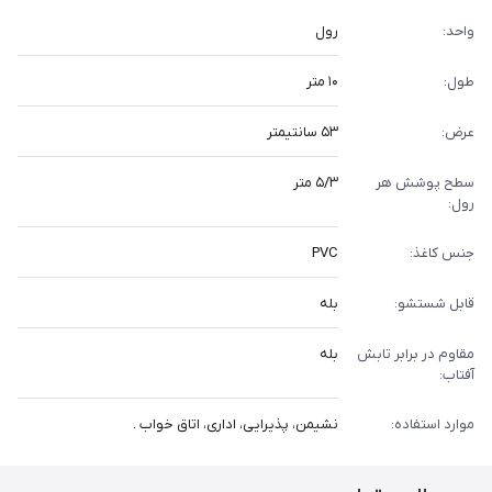
واحد:
رول
طول:
۱۰ متر
عرض:
۵۳ سانتیمتر
سطح پوشش هر
۵/۳ متر
رول:
جنس کاغذ:
PVC
قابل شستشو:
بله
مقاوم در برابر تابش
بله
آفتاب:
موارد استفاده:
نشیمن، پذیرایی، اداری، اتاق خواب .