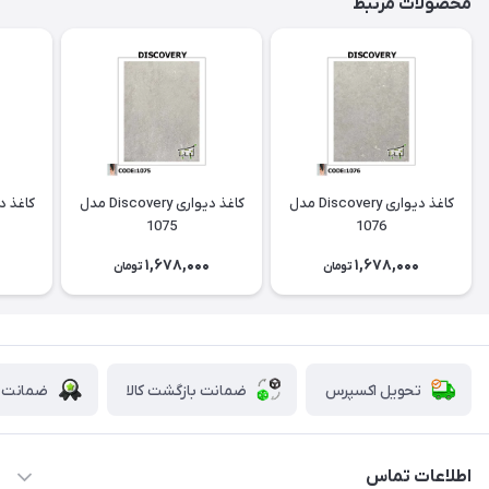
محصولات مرتبط
کاغذ دیواری Discovery مدل
کاغذ دیواری Discovery مدل
1075
1076
0
1,678,000
1,678,000
تومان
تومان
تحویل اکسپرس
ضمانت بازگشت کالا
ضمانت ا
اطلاعات تماس