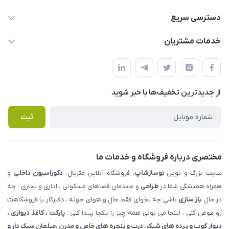
09123855612
دسترسی سریع
info@nosazshop.com
حساب کاربری
خدمات مشتریان
شهرک ناز - بلوار یکم غربی(بلوار نوساز شاپ ) روبروی بازار روز جنب
مجله فروشگاه
قوانین و مقررات
املاک مدنی - نوساز شاپ
لیست محصولات
حریم خصوصی
درباره ما
از جدید‌ترین تخفیف‌ها با‌ خبر شوید
راهنما
تماس با ما
پرسش های متداول
ثبت
مختصری درباره فروشگاه و خدمات ما
سایت بزرگ و نوین
نوسازشاپ
، فروشگاه آنلاین متریال،
دکوراسیون داخلی
و
همراه همیشگی شما در
طراحی
و چیدمان فضاهای مسکونی ، اداری و تجاری . چه
در حال
باز سازی
باشی چه بخوای فقط حال و هوای خونه ، دفترکار یا فروشگاهت
رو عوض کنی ، اینجا می تونی همه چیز را یکجا پیدا کنی :
پارکت ، کاغذ دیواری ،
دیوار کوب و پرده های شیک. درب و پنجره های خاص و مدرن ،مبلمان سبک دار و