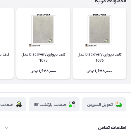
محصولات مرتبط
کاغذ دیواری Discovery مدل
کاغذ دیواری Discovery مدل
1075
1076
0
1,678,000
1,678,000
تومان
تومان
تحویل اکسپرس
ضمانت بازگشت کالا
ضمانت ا
اطلاعات تماس