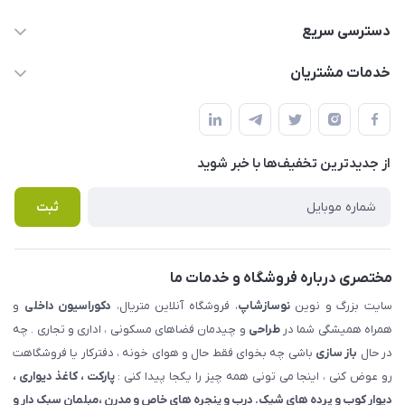
09123855612
دسترسی سریع
info@nosazshop.com
حساب کاربری
خدمات مشتریان
شهرک ناز - بلوار یکم غربی(بلوار نوساز شاپ ) روبروی بازار روز جنب
مجله فروشگاه
قوانین و مقررات
املاک مدنی - نوساز شاپ
لیست محصولات
حریم خصوصی
درباره ما
از جدید‌ترین تخفیف‌ها با‌ خبر شوید
راهنما
تماس با ما
پرسش های متداول
ثبت
مختصری درباره فروشگاه و خدمات ما
سایت بزرگ و نوین
نوسازشاپ
، فروشگاه آنلاین متریال،
دکوراسیون داخلی
و
همراه همیشگی شما در
طراحی
و چیدمان فضاهای مسکونی ، اداری و تجاری . چه
در حال
باز سازی
باشی چه بخوای فقط حال و هوای خونه ، دفترکار یا فروشگاهت
رو عوض کنی ، اینجا می تونی همه چیز را یکجا پیدا کنی :
پارکت ، کاغذ دیواری ،
دیوار کوب و پرده های شیک. درب و پنجره های خاص و مدرن ،مبلمان سبک دار و