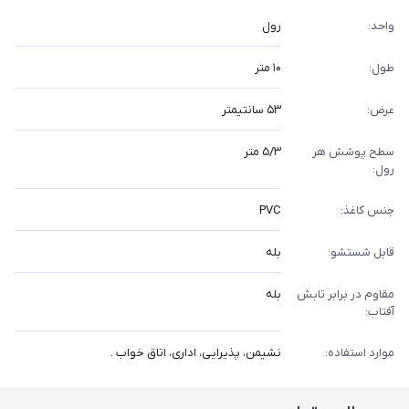
واحد:
رول
طول:
۱۰ متر
عرض:
۵۳ سانتیمتر
سطح پوشش هر
۵/۳ متر
رول:
جنس کاغذ:
PVC
قابل شستشو:
بله
مقاوم در برابر تابش
بله
آفتاب:
موارد استفاده:
نشیمن، پذیرایی، اداری، اتاق خواب .