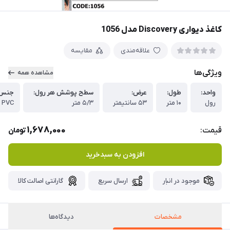
کاغذ دیواری Discovery مدل 1056
علاقه‌مندی
مقایسه
ویژگی‌ها
مشاهده همه
واحد:
طول:
عرض:
سطح پوشش هر رول:
جنس 
رول
۱۰ متر
۵۳ سانتیمتر
۵/۳ متر
PVC
1,678,000
قیمت:
تومان
افزودن به سبدخرید
موجود در انبار
ارسال سریع
گارانتی اصالت کالا
مشخصات
دیدگاه‌ها