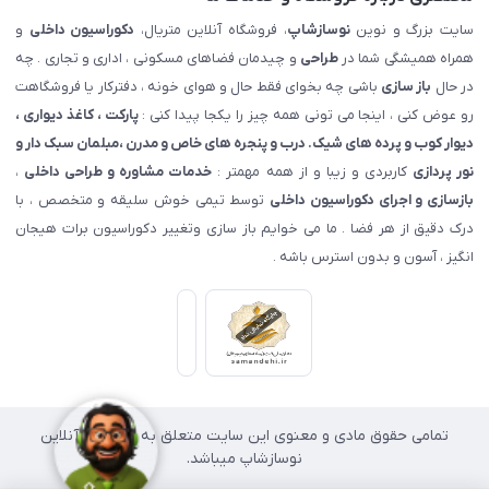
سایت بزرگ و نوین
نوسازشاپ
، فروشگاه آنلاین متریال،
دکوراسیون داخلی
و
همراه همیشگی شما در
طراحی
و چیدمان فضاهای مسکونی ، اداری و تجاری . چه
در حال
باز سازی
باشی چه بخوای فقط حال و هوای خونه ، دفترکار یا فروشگاهت
رو عوض کنی ، اینجا می تونی همه چیز را یکجا پیدا کنی :
پارکت ، کاغذ دیواری ،
دیوار کوب و پرده های شیک. درب و پنجره های خاص و مدرن ،مبلمان سبک دار و
نور پردازی
کاربردی و زیبا و از همه مهمتر :
خدمات مشاوره و طراحی داخلی
،
بازسازی و اجرای دکوراسیون داخلی
توسط تیمی خوش سلیقه و متخصص ، با
درک دقیق از هر فضا . ما می خوایم باز سازی وتغییر دکوراسیون برات هیجان
انگیز ، آسون و بدون استرس باشه .
تمامی حقوق مادی و معنوی این سایت متعلق به فروشگاه آنلاین
نوسازشاپ میباشد.