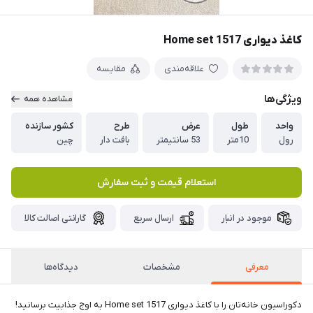
کاغذ دیواری Home set 1517
علاقه‌مندی
مقایسه
ویژگی‌ها
مشاهده همه
واحد
طول
عرض
طرح
کشور سازنده
رول
10متر
53 سانتیمتر
بافت دار
چین
استعلام قیمت و ثبت سفارش
موجود در انبار
ارسال سریع
گارانتی اصالت کالا
معرفی
مشخصات
دیدگاه‌ها
دکوراسیون خانه‌تان را با کاغذ دیواری Home set 1517 به اوج جذابیت برسانید!