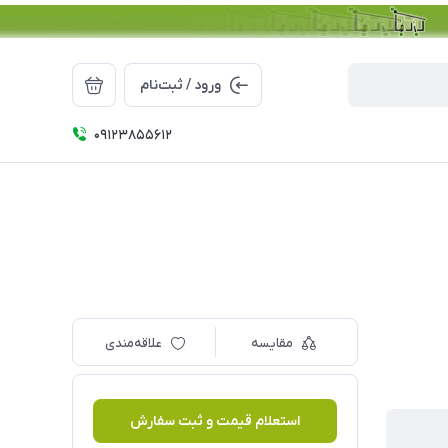
ورود / ثبت‌نام
09123855612
مقایسه
علاقه‌مندی
استعلام قیمت و ثبت سفارش