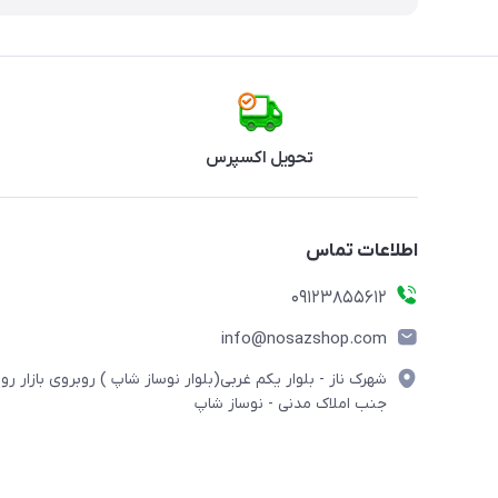
تحویل اکسپرس
اطلاعات تماس
09123855612
info@nosazshop.com
شهرک ناز - بلوار یکم غربی(بلوار نوساز شاپ ) روبروی بازار روز
جنب املاک مدنی - نوساز شاپ