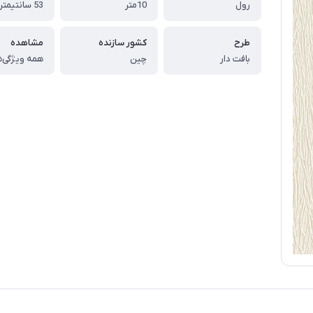
رول
10متر
53 سانتیمتر
طرح
کشور سازنده
مشاهده
بافت دار
چین
همه ویژگی‌ه