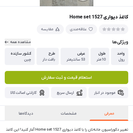
کاغذ دیواری Home set 1527
علاقه‌مندی
مقایسه
ویژگی‌ها
مشاهده همه
واحد
طول
عرض
طرح
کشور سازنده
رول
10متر
53 سانتیمتر
بافت دار
چین
استعلام قیمت و ثبت سفارش
موجود در انبار
ارسال سریع
گارانتی اصالت کالا
معرفی
مشخصات
دیدگاه‌ها
تغییر دکوراسیون خانه‌تان را با کاغذ دیواری Home set 1527 آغاز کنید! این کاغذ