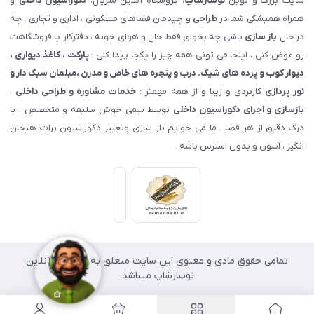
سایت بزرگ و نوین
نوسازشاپ
، فروشگاه آنلاین متریال،
دکوراسیون داخلی
و
همراه همیشگی شما در
طراحی
و چیدمان فضاهای مسکونی ، اداری و تجاری . چه
در حال
باز سازی
باشی چه بخوای فقط حال و هوای خونه ، دفترکار یا فروشگاهت
رو عوض کنی ، اینجا می تونی همه چیز را یکجا پیدا کنی :
پارکت ، کاغذ دیواری ،
دیوار کوب و پرده های شیک. درب و پنجره های خاص و مدرن ،مبلمان سبک دار و
نور پردازی
کاربردی و زیبا و از همه مهمتر :
خدمات مشاوره و طراحی داخلی
،
بازسازی و اجرای دکوراسیون داخلی
توسط تیمی خوش سلیقه و متخصص ، با
درک دقیق از هر فضا . ما می خوایم باز سازی وتغییر دکوراسیون برات هیجان
انگیز ، آسون و بدون استرس باشه .
تمامی حقوق مادی و معنوی این سایت متعلق به فروشگاه آنلاین
نوسازشاپ میباشد.