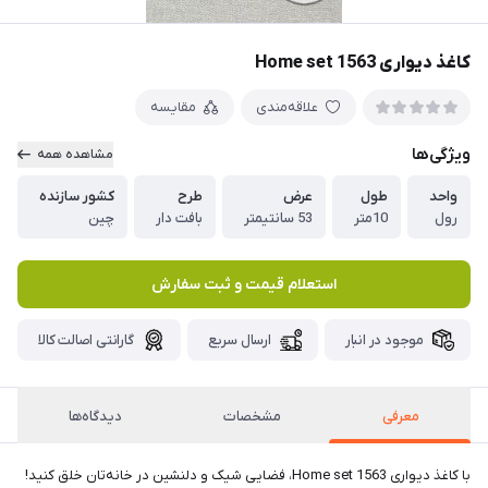
کاغذ دیواری Home set 1563
علاقه‌مندی
مقایسه
ویژگی‌ها
مشاهده همه
واحد
طول
عرض
طرح
کشور سازنده
رول
10متر
53 سانتیمتر
بافت دار
چین
استعلام قیمت و ثبت سفارش
موجود در انبار
ارسال سریع
گارانتی اصالت کالا
معرفی
مشخصات
دیدگاه‌ها
با کاغذ دیواری Home set 1563، فضایی شیک و دلنشین در خانه‌تان خلق کنید!