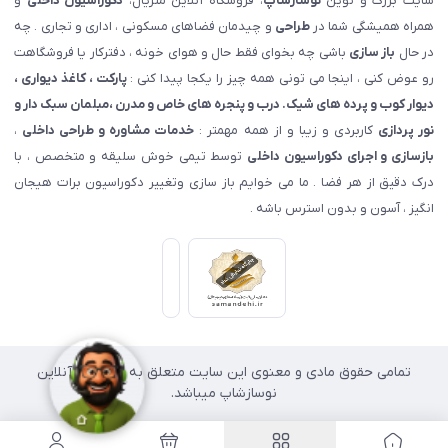
سایت بزرگ و نوین
نوسازشاپ
، فروشگاه آنلاین متریال،
دکوراسیون داخلی
و
همراه همیشگی شما در
طراحی
و چیدمان فضاهای مسکونی ، اداری و تجاری . چه
در حال
باز سازی
باشی چه بخوای فقط حال و هوای خونه ، دفترکار یا فروشگاهت
رو عوض کنی ، اینجا می تونی همه چیز را یکجا پیدا کنی :
پارکت ، کاغذ دیواری ،
دیوار کوب و پرده های شیک. درب و پنجره های خاص و مدرن ،مبلمان سبک دار و
نور پردازی
کاربردی و زیبا و از همه مهمتر :
خدمات مشاوره و طراحی داخلی
،
بازسازی و اجرای دکوراسیون داخلی
توسط تیمی خوش سلیقه و متخصص ، با
درک دقیق از هر فضا . ما می خوایم باز سازی وتغییر دکوراسیون برات هیجان
انگیز ، آسون و بدون استرس باشه .
تمامی حقوق مادی و معنوی این سایت متعلق به فروشگاه آنلاین
نوسازشاپ میباشد.