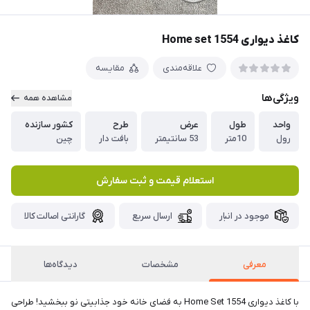
کاغذ دیواری Home set 1554
علاقه‌مندی
مقایسه
ویژگی‌ها
مشاهده همه
واحد
طول
عرض
طرح
کشور سازنده
رول
10متر
53 سانتیمتر
بافت دار
چین
استعلام قیمت و ثبت سفارش
موجود در انبار
ارسال سریع
گارانتی اصالت کالا
معرفی
مشخصات
دیدگاه‌ها
با کاغذ دیواری Home Set 1554 به فضای خانه خود جذابیتی نو ببخشید! طراحی