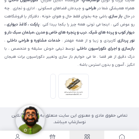
سایت بزرگ و نوین
نوسازشاپ
، فروشگاه آنلاین متریال،
دکوراسیون داخلی
و
همراه همیشگی شما در
طراحی
و چیدمان فضاهای مسکونی ، اداری و تجاری . چه
در حال
باز سازی
باشی چه بخوای فقط حال و هوای خونه ، دفترکار یا فروشگاهت
رو عوض کنی ، اینجا می تونی همه چیز را یکجا پیدا کنی :
پارکت ، کاغذ دیواری ،
دیوار کوب و پرده های شیک. درب و پنجره های خاص و مدرن ،مبلمان سبک دار و
نور پردازی
کاربردی و زیبا و از همه مهمتر :
خدمات مشاوره و طراحی داخلی
،
بازسازی و اجرای دکوراسیون داخلی
توسط تیمی خوش سلیقه و متخصص ، با
درک دقیق از هر فضا . ما می خوایم باز سازی وتغییر دکوراسیون برات هیجان
انگیز ، آسون و بدون استرس باشه .
تمامی حقوق مادی و معنوی این سایت متعلق به فروشگاه آنلاین
نوسازشاپ میباشد.