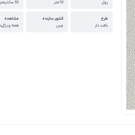
رول
10متر
53 سانتیمتر
طرح
کشور سازنده
مشاهده
بافت دار
چین
همه ویژگی‌ه