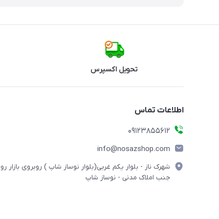
تحویل اکسپرس
اطلاعات تماس
09123855612
info@nosazshop.com
شهرک ناز - بلوار یکم غربی(بلوار نوساز شاپ ) روبروی بازار روز
جنب املاک مدنی - نوساز شاپ