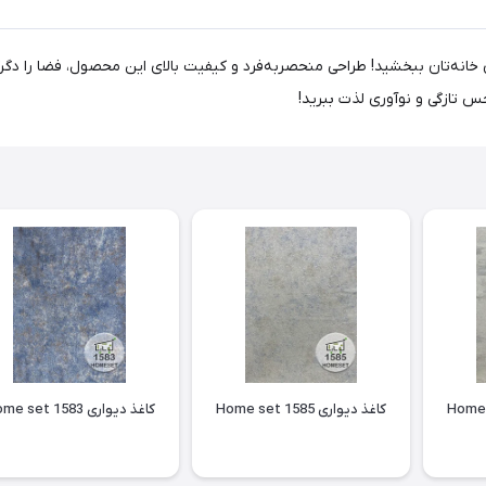
 شگفت‌انگیز به دیوارهای خانه‌تان ببخشید! طراحی منحصر‌به‌فرد و کیفیت بالای این محصول، 
حس تازگی و نوآوری لذت ببرید!
کاغذ دیواری Home set 1585
کاغذ دیواری Home set 1583