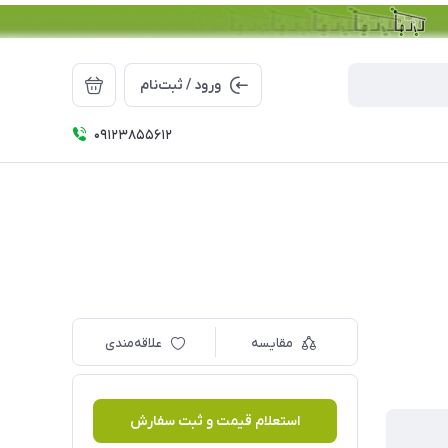
ورود / ثبت‌نام
09123855612
مقایسه
علاقه‌مندی
استعلام قیمت و ثبت سفارش