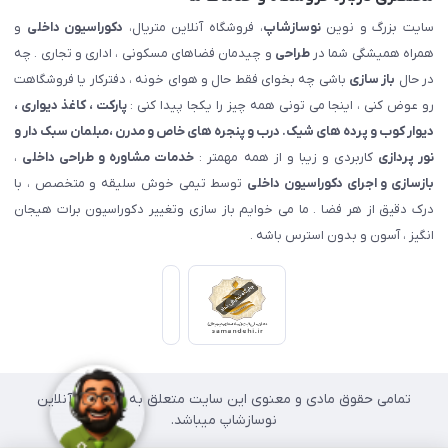
سایت بزرگ و نوین
نوسازشاپ
، فروشگاه آنلاین متریال،
دکوراسیون داخلی
و
همراه همیشگی شما در
طراحی
و چیدمان فضاهای مسکونی ، اداری و تجاری . چه
در حال
باز سازی
باشی چه بخوای فقط حال و هوای خونه ، دفترکار یا فروشگاهت
رو عوض کنی ، اینجا می تونی همه چیز را یکجا پیدا کنی :
پارکت ، کاغذ دیواری ،
دیوار کوب و پرده های شیک. درب و پنجره های خاص و مدرن ،مبلمان سبک دار و
نور پردازی
کاربردی و زیبا و از همه مهمتر :
خدمات مشاوره و طراحی داخلی
،
بازسازی و اجرای دکوراسیون داخلی
توسط تیمی خوش سلیقه و متخصص ، با
درک دقیق از هر فضا . ما می خوایم باز سازی وتغییر دکوراسیون برات هیجان
انگیز ، آسون و بدون استرس باشه .
تمامی حقوق مادی و معنوی این سایت متعلق به فروشگاه آنلاین
نوسازشاپ میباشد.