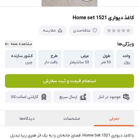
کاغذ دیواری Home set 1521
علاقه‌مندی
مقایسه
ویژگی‌ها
مشاهده همه
واحد
طول
عرض
طرح
کشور سازنده
رول
10متر
53 سانتیمتر
بافت دار
چین
استعلام قیمت و ثبت سفارش
موجود در انبار
ارسال سریع
گارانتی اصالت کالا
معرفی
مشخصات
دیدگاه‌ها
با کاغذ دیواری Home Set 1521، فضای خانه‌تان را به یک اثر هنری زیبا تبدیل