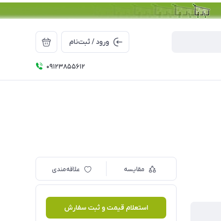
ورود / ثبت‌نام
09123855612
مقایسه
علاقه‌مندی
استعلام قیمت و ثبت سفارش