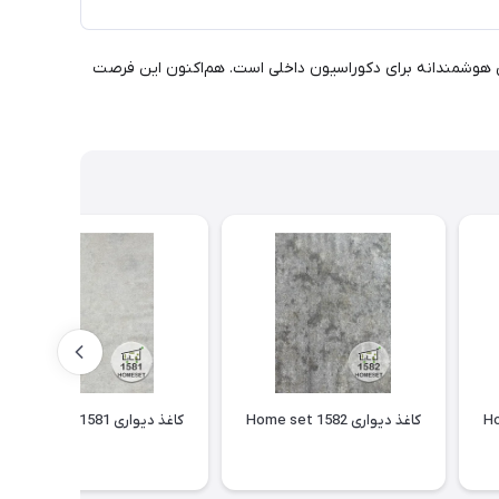
سان، انتخابی هوشمندانه برای دکوراسیون داخلی است. هم‌اکنون این فرصت
کاغذ دیواری Home set 1582
کاغذ دیواری Home set 1581