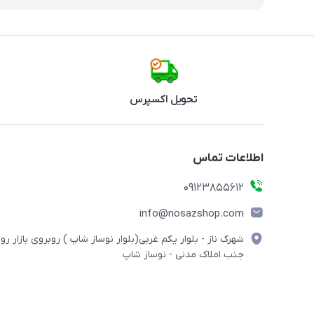
تحویل اکسپرس
اطلاعات تماس
09123855612
info@nosazshop.com
شهرک ناز - بلوار یکم غربی(بلوار نوساز شاپ ) روبروی بازار روز
جنب املاک مدنی - نوساز شاپ