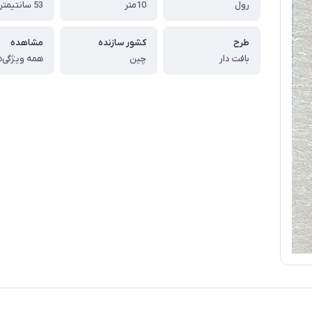
رول
10متر
53 سانتیمتر
طرح
کشور سازنده
مشاهده
بافت دار
چین
همه ویژگی‌ه