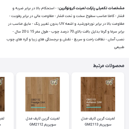
مشخصات تکمیلی پارکت لمینت کرونوگرین:
- استحکام بالا در برابر ضربه و
فشار - کاملا مناسب سطوح سخت و تحت فشار - مقاومت عالی در برابر رطوبت -
مقاومت بالا در برابر نورخورشید و اشعه UV بدون تغییر رنگ - عایق مناسب در
برابر سرما و گرما بدلیل بافت بالای 70 درصد چوب - طول عمر 15 تا 20 سال -
نصب آسان - نظافت راحت و سریع - نقش و برجستگی های زیبا و گره های چوب
طبیعی
محصولات مرتبط
لمینت گرین لایف مدل
لمینت گرین لایف مدل
لمی
سوپریم GM2113
سوپریم GM2112
س