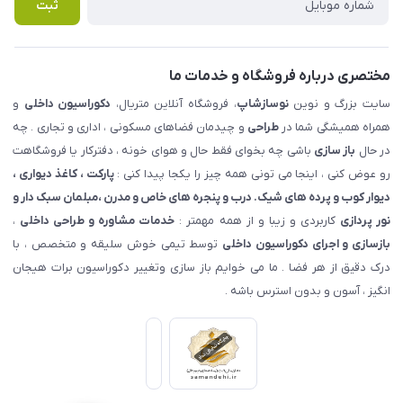
پرسش های متداول
ثبت
مختصری درباره فروشگاه و خدمات ما
سایت بزرگ و نوین
نوسازشاپ
، فروشگاه آنلاین متریال،
دکوراسیون داخلی
و
همراه همیشگی شما در
طراحی
و چیدمان فضاهای مسکونی ، اداری و تجاری . چه
در حال
باز سازی
باشی چه بخوای فقط حال و هوای خونه ، دفترکار یا فروشگاهت
رو عوض کنی ، اینجا می تونی همه چیز را یکجا پیدا کنی :
پارکت ، کاغذ دیواری ،
دیوار کوب و پرده های شیک. درب و پنجره های خاص و مدرن ،مبلمان سبک دار و
نور پردازی
کاربردی و زیبا و از همه مهمتر :
خدمات مشاوره و طراحی داخلی
،
بازسازی و اجرای دکوراسیون داخلی
توسط تیمی خوش سلیقه و متخصص ، با
درک دقیق از هر فضا . ما می خوایم باز سازی وتغییر دکوراسیون برات هیجان
انگیز ، آسون و بدون استرس باشه .