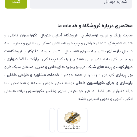
پرسش های متداول
ثبت
مختصری درباره فروشگاه و خدمات ما
سایت بزرگ و نوین
نوسازشاپ
، فروشگاه آنلاین متریال،
دکوراسیون داخلی
و
همراه همیشگی شما در
طراحی
و چیدمان فضاهای مسکونی ، اداری و تجاری . چه
در حال
باز سازی
باشی چه بخوای فقط حال و هوای خونه ، دفترکار یا فروشگاهت
رو عوض کنی ، اینجا می تونی همه چیز را یکجا پیدا کنی :
پارکت ، کاغذ دیواری ،
دیوار کوب و پرده های شیک. درب و پنجره های خاص و مدرن ،مبلمان سبک دار و
نور پردازی
کاربردی و زیبا و از همه مهمتر :
خدمات مشاوره و طراحی داخلی
،
بازسازی و اجرای دکوراسیون داخلی
توسط تیمی خوش سلیقه و متخصص ، با
درک دقیق از هر فضا . ما می خوایم باز سازی وتغییر دکوراسیون برات هیجان
انگیز ، آسون و بدون استرس باشه .