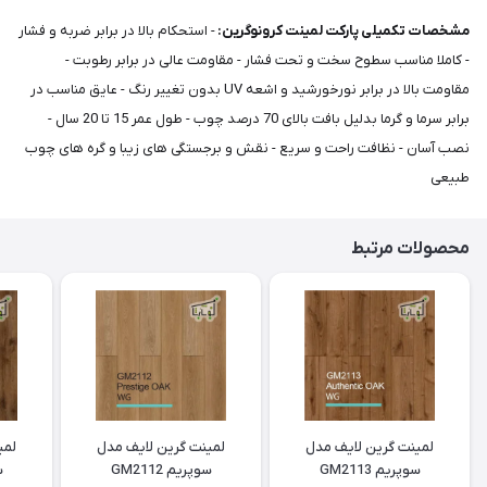
مشخصات تکمیلی پارکت لمینت کرونوگرین:
- استحکام بالا در برابر ضربه و فشار
- کاملا مناسب سطوح سخت و تحت فشار - مقاومت عالی در برابر رطوبت -
مقاومت بالا در برابر نورخورشید و اشعه UV بدون تغییر رنگ - عایق مناسب در
برابر سرما و گرما بدلیل بافت بالای 70 درصد چوب - طول عمر 15 تا 20 سال -
نصب آسان - نظافت راحت و سریع - نقش و برجستگی های زیبا و گره های چوب
طبیعی
محصولات مرتبط
لمینت گرین لایف مدل
لمینت گرین لایف مدل
لمی
سوپریم GM2113
سوپریم GM2112
س