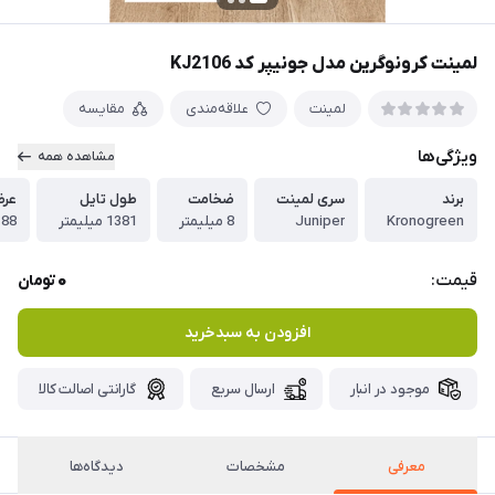
لمینت کرونوگرین مدل جونیپر کد KJ2106
لمینت
علاقه‌مندی
مقایسه
ویژگی‌ها
مشاهده همه
برند
سری لمینت
ضخامت
طول تایل
عرض
Kronogreen
Juniper
8 میلیمتر
1381 میلیمتر
188 میلی
0
قیمت:
تومان
افزودن به سبدخرید
موجود در انبار
ارسال سریع
گارانتی اصالت کالا
معرفی
مشخصات
دیدگاه‌ها