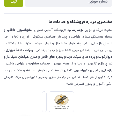
پرسش های متداول
ثبت
مختصری درباره فروشگاه و خدمات ما
سایت بزرگ و نوین
نوسازشاپ
، فروشگاه آنلاین متریال،
دکوراسیون داخلی
و
همراه همیشگی شما در
طراحی
و چیدمان فضاهای مسکونی ، اداری و تجاری . چه
در حال
باز سازی
باشی چه بخوای فقط حال و هوای خونه ، دفترکار یا فروشگاهت
رو عوض کنی ، اینجا می تونی همه چیز را یکجا پیدا کنی :
پارکت ، کاغذ دیواری ،
دیوار کوب و پرده های شیک. درب و پنجره های خاص و مدرن ،مبلمان سبک دار و
نور پردازی
کاربردی و زیبا و از همه مهمتر :
خدمات مشاوره و طراحی داخلی
،
بازسازی و اجرای دکوراسیون داخلی
توسط تیمی خوش سلیقه و متخصص ، با
درک دقیق از هر فضا . ما می خوایم باز سازی وتغییر دکوراسیون برات هیجان
انگیز ، آسون و بدون استرس باشه .