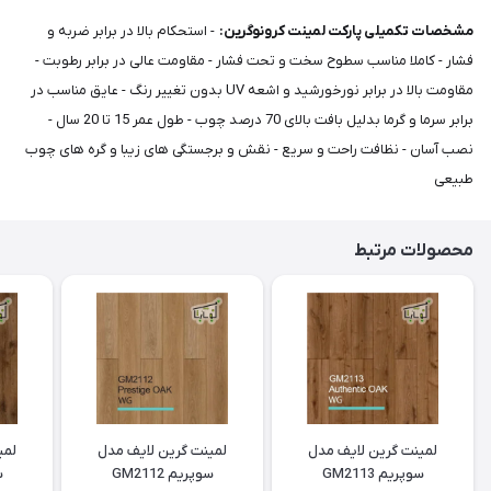
مشخصات تکمیلی پارکت لمینت کرونوگرین:
- استحکام بالا در برابر ضربه و
فشار - کاملا مناسب سطوح سخت و تحت فشار - مقاومت عالی در برابر رطوبت -
مقاومت بالا در برابر نورخورشید و اشعه UV بدون تغییر رنگ - عایق مناسب در
برابر سرما و گرما بدلیل بافت بالای 70 درصد چوب - طول عمر 15 تا 20 سال -
نصب آسان - نظافت راحت و سریع - نقش و برجستگی های زیبا و گره های چوب
طبیعی
محصولات مرتبط
لمینت گرین لایف مدل
لمینت گرین لایف مدل
لمی
سوپریم GM2113
سوپریم GM2112
س