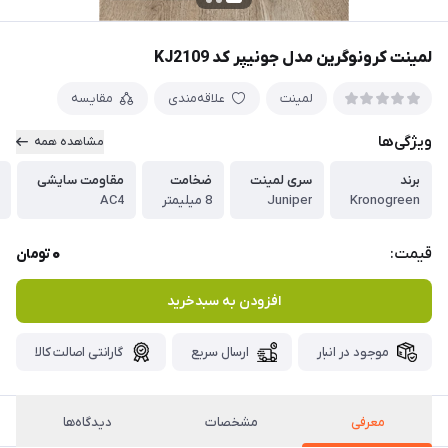
لمینت کرونوگرین مدل جونیپر کد KJ2109
لمینت
علاقه‌مندی
مقایسه
ویژگی‌ها
مشاهده همه
برند
سری لمینت
ضخامت
مقاومت سایشی
Kronogreen
Juniper
8 میلیمتر
AC4
0
قیمت:
تومان
افزودن به سبدخرید
موجود در انبار
ارسال سریع
گارانتی اصالت کالا
معرفی
مشخصات
دیدگاه‌ها