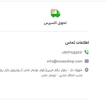
تحویل اکسپرس
اطلاعات تماس
09123855612
info@nosazshop.com
شهرک ناز - بلوار یکم غربی(بلوار نوساز شاپ ) روبروی بازار روز
جنب املاک مدنی - نوساز شاپ