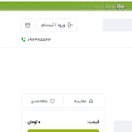
ورود / ثبت‌نام
09123855612
مقایسه
علاقه‌مندی
0
قیمت:
تومان