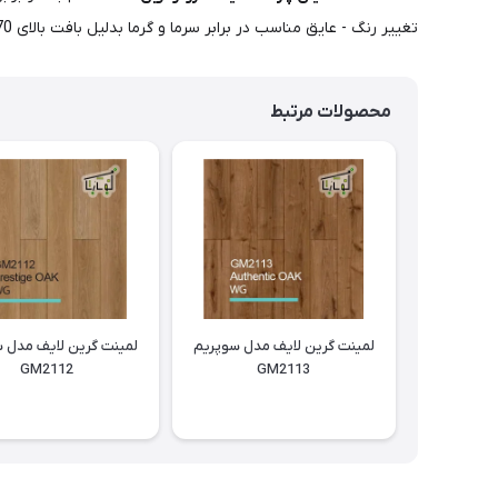
تغییر رنگ - عایق مناسب در برابر سرما و گرما بدلیل بافت بالای 70 درصد چوب - طول عمر 15 تا 20 سال - نصب آسان - نظافت راحت و سریع - نقش و برجستگی های زیبا و گره های چوب طبیعی
محصولات مرتبط
لمینت گرین لایف مدل سوپریم
لمینت گرین لایف مدل 
GM2112
GM2113