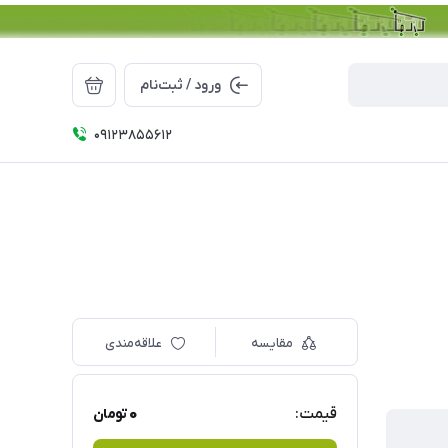
ورود / ثبت‌نام
09123855612
مقایسه
علاقه‌مندی
0
قیمت:
تومان