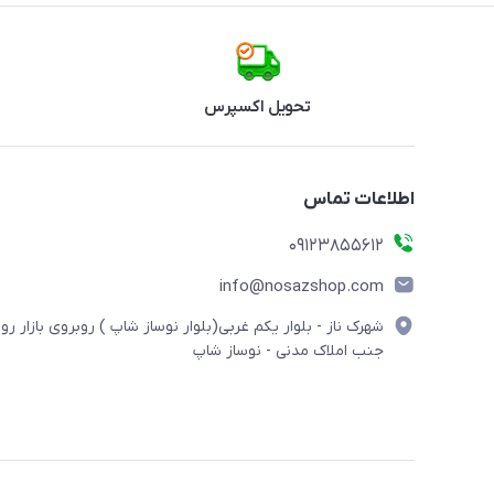
تحویل اکسپرس
اطلاعات تماس
09123855612
info@nosazshop.com
شهرک ناز - بلوار یکم غربی(بلوار نوساز شاپ ) روبروی بازار روز
جنب املاک مدنی - نوساز شاپ