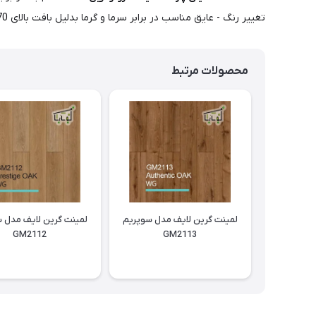
تغییر رنگ - عایق مناسب در برابر سرما و گرما بدلیل بافت بالای 70 درصد چوب - طول عمر 15 تا 20 سال - نصب آسان - نظافت راحت و سریع - نقش و برجستگی های زیبا و گره های چوب طبیعی
محصولات مرتبط
لمینت گرین لایف مدل سوپریم
لمینت گرین لایف مدل 
GM2112
GM2113