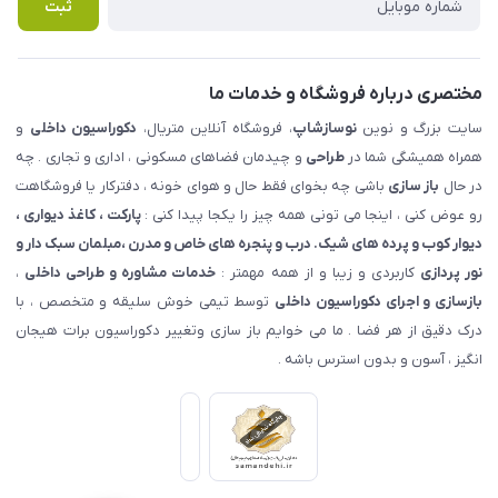
پرسش های متداول
ثبت
مختصری درباره فروشگاه و خدمات ما
سایت بزرگ و نوین
نوسازشاپ
، فروشگاه آنلاین متریال،
دکوراسیون داخلی
و
همراه همیشگی شما در
طراحی
و چیدمان فضاهای مسکونی ، اداری و تجاری . چه
در حال
باز سازی
باشی چه بخوای فقط حال و هوای خونه ، دفترکار یا فروشگاهت
رو عوض کنی ، اینجا می تونی همه چیز را یکجا پیدا کنی :
پارکت ، کاغذ دیواری ،
دیوار کوب و پرده های شیک. درب و پنجره های خاص و مدرن ،مبلمان سبک دار و
نور پردازی
کاربردی و زیبا و از همه مهمتر :
خدمات مشاوره و طراحی داخلی
،
بازسازی و اجرای دکوراسیون داخلی
توسط تیمی خوش سلیقه و متخصص ، با
درک دقیق از هر فضا . ما می خوایم باز سازی وتغییر دکوراسیون برات هیجان
انگیز ، آسون و بدون استرس باشه .