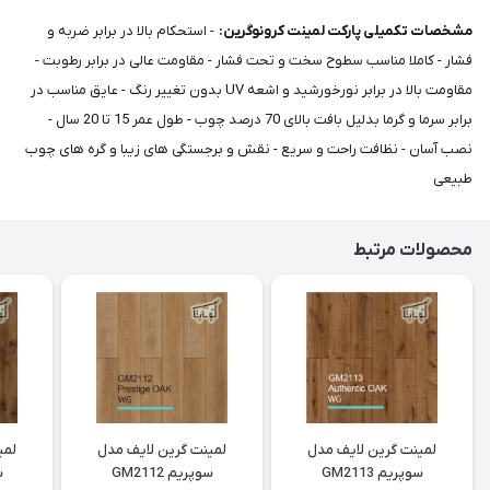
مشخصات تکمیلی پارکت لمینت کرونوگرین:
- استحکام بالا در برابر ضربه و
فشار - کاملا مناسب سطوح سخت و تحت فشار - مقاومت عالی در برابر رطوبت -
مقاومت بالا در برابر نورخورشید و اشعه UV بدون تغییر رنگ - عایق مناسب در
برابر سرما و گرما بدلیل بافت بالای 70 درصد چوب - طول عمر 15 تا 20 سال -
نصب آسان - نظافت راحت و سریع - نقش و برجستگی های زیبا و گره های چوب
طبیعی
محصولات مرتبط
لمینت گرین لایف مدل
لمینت گرین لایف مدل
لمی
سوپریم GM2113
سوپریم GM2112
س