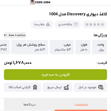
کاغذ دیواری Discovery مدل 1004
علاقه‌مندی
مقایسه
ویژگی‌ها
مشاهده همه
واحد:
طول:
عرض:
سطح پوشش هر رول:
جنس 
رول
۱۰ متر
۵۳ سانتیمتر
۵/۳ متر
PVC
1,678,000
قیمت:
تومان
افزودن به سبدخرید
موجود در انبار
ارسال سریع
گارانتی اصالت کالا
مشخصات
دیدگاه‌ها