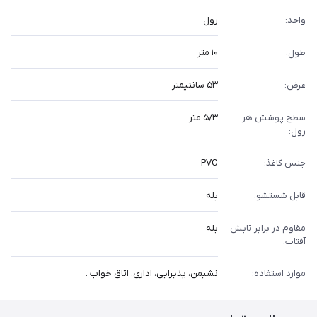
واحد:
رول
طول:
۱۰ متر
عرض:
۵۳ سانتیمتر
سطح پوشش هر
۵/۳ متر
رول:
جنس کاغذ:
PVC
قابل شستشو:
بله
مقاوم در برابر تابش
بله
آفتاب:
موارد استفاده:
نشیمن، پذیرایی، اداری، اتاق خواب .