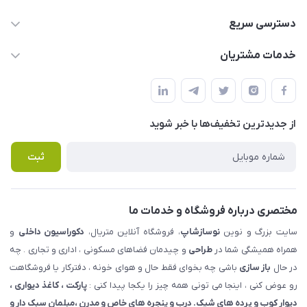
09123855612
دسترسی سریع
info@nosazshop.com
حساب کاربری
خدمات مشتریان
شهرک ناز - بلوار یکم غربی(بلوار نوساز شاپ ) روبروی بازار روز جنب
مجله فروشگاه
قوانین و مقررات
املاک مدنی - نوساز شاپ
لیست محصولات
حریم خصوصی
درباره ما
از جدید‌ترین تخفیف‌ها با‌ خبر شوید
راهنما
تماس با ما
پرسش های متداول
ثبت
مختصری درباره فروشگاه و خدمات ما
سایت بزرگ و نوین
نوسازشاپ
، فروشگاه آنلاین متریال،
دکوراسیون داخلی
و
همراه همیشگی شما در
طراحی
و چیدمان فضاهای مسکونی ، اداری و تجاری . چه
در حال
باز سازی
باشی چه بخوای فقط حال و هوای خونه ، دفترکار یا فروشگاهت
رو عوض کنی ، اینجا می تونی همه چیز را یکجا پیدا کنی :
پارکت ، کاغذ دیواری ،
دیوار کوب و پرده های شیک. درب و پنجره های خاص و مدرن ،مبلمان سبک دار و