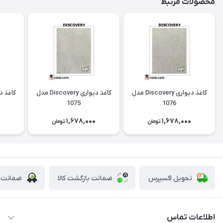
محصولات مرتبط
کاغذ دیواری Discovery مدل
کاغذ دیواری Discovery مدل
1075
1076
0
1,678,000
1,678,000
تومان
تومان
تحویل اکسپرس
ضمانت بازگشت کالا
ضمانت ا
اطلاعات تماس