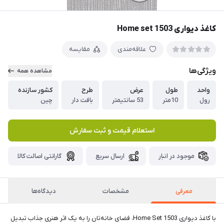
کاغذ دیواری Home set 1503
علاقه‌مندی
مقایسه
ویژگی‌ها
مشاهده همه
واحد
طول
عرض
طرح
کشور سازنده
رول
10متر
53 سانتیمتر
بافت دار
چین
استعلام قیمت و ثبت سفارش
موجود در انبار
ارسال سریع
گارانتی اصالت کالا
معرفی
مشخصات
دیدگاه‌ها
با کاغذ دیواری Home Set 1503، فضای خانه‌تان را به یک اثر هنری جذاب تبدیل