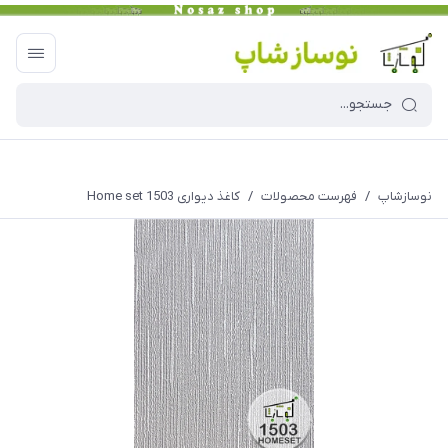
نوسازشاپ
/
فهرست محصولات
/
کاغذ دیواری Home set 1503