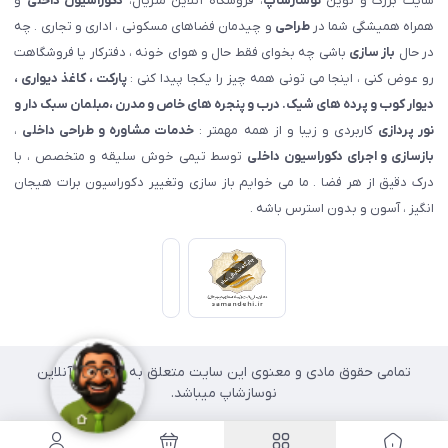
سایت بزرگ و نوین
نوسازشاپ
، فروشگاه آنلاین متریال،
دکوراسیون داخلی
و
همراه همیشگی شما در
طراحی
و چیدمان فضاهای مسکونی ، اداری و تجاری . چه
در حال
باز سازی
باشی چه بخوای فقط حال و هوای خونه ، دفترکار یا فروشگاهت
رو عوض کنی ، اینجا می تونی همه چیز را یکجا پیدا کنی :
پارکت ، کاغذ دیواری ،
دیوار کوب و پرده های شیک. درب و پنجره های خاص و مدرن ،مبلمان سبک دار و
نور پردازی
کاربردی و زیبا و از همه مهمتر :
خدمات مشاوره و طراحی داخلی
،
بازسازی و اجرای دکوراسیون داخلی
توسط تیمی خوش سلیقه و متخصص ، با
درک دقیق از هر فضا . ما می خوایم باز سازی وتغییر دکوراسیون برات هیجان
انگیز ، آسون و بدون استرس باشه .
تمامی حقوق مادی و معنوی این سایت متعلق به فروشگاه آنلاین
نوسازشاپ میباشد.