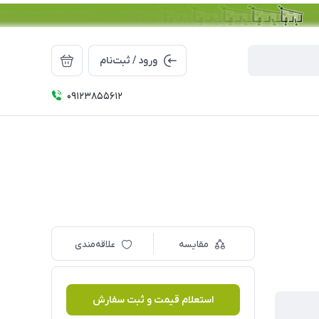
ورود / ثبت‌نام
09123855612
مقایسه
علاقه‌مندی
استعلام قیمت و ثبت سفارش