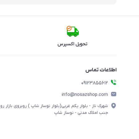
تحویل اکسپرس
اطلاعات تماس
09123855612
info@nosazshop.com
شهرک ناز - بلوار یکم غربی(بلوار نوساز شاپ ) روبروی بازار روز
جنب املاک مدنی - نوساز شاپ