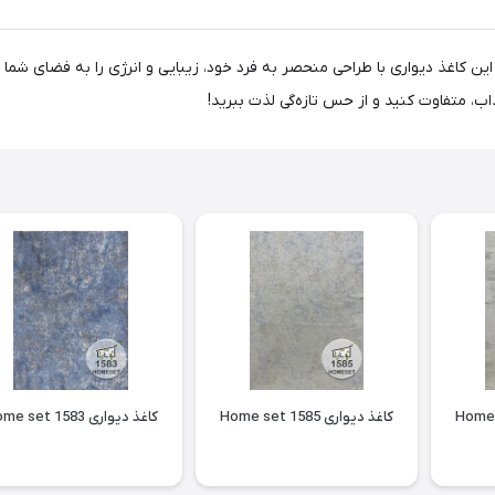
ییر دکوراسیون سریع و شیک با کاغذ دیواری Home Set 1510! این کاغذ دیواری با طراحی منحصر به فرد خود، زیبایی 
ب، متفاوت کنید و از حس تازه‌گی لذت ببرید!
کاغذ دیواری Home set 1585
کاغذ دیواری Home set 1583