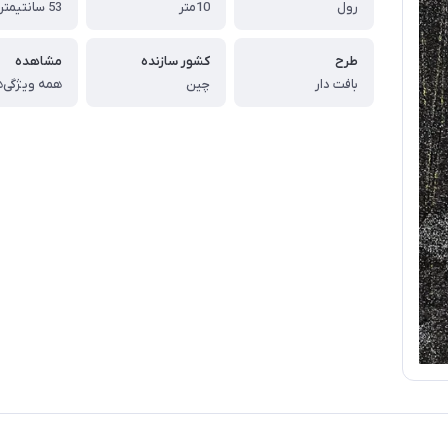
رول
10متر
53 سانتیمتر
طرح
کشور سازنده
مشاهده
بافت دار
چین
همه ویژگی‌ه