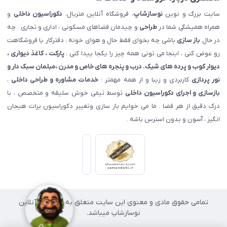
سایت بزرگ و نوین
نوسازشاپ
، فروشگاه آنلاین متریال،
دکوراسیون داخلی
و
همراه همیشگی شما در
طراحی
و چیدمان فضاهای مسکونی ، اداری و تجاری . چه
در حال
باز سازی
باشی چه بخوای فقط حال و هوای خونه ، دفترکار یا فروشگاهت
رو عوض کنی ، اینجا می تونی همه چیز را یکجا پیدا کنی :
پارکت ، کاغذ دیواری ،
دیوار کوب و پرده های شیک. درب و پنجره های خاص و مدرن ،مبلمان سبک دار و
نور پردازی
کاربردی و زیبا و از همه مهمتر :
خدمات مشاوره و طراحی داخلی
،
بازسازی و اجرای دکوراسیون داخلی
توسط تیمی خوش سلیقه و متخصص ، با
درک دقیق از هر فضا . ما می خوایم باز سازی وتغییر دکوراسیون برات هیجان
انگیز ، آسون و بدون استرس باشه .
تمامی حقوق مادی و معنوی این سایت متعلق به فروشگاه آنلاین
نوسازشاپ میباشد.