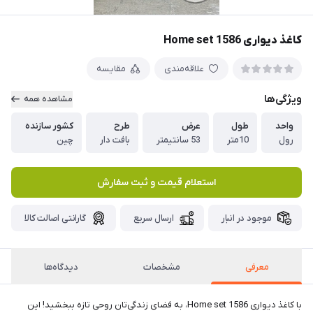
کاغذ دیواری Home set 1586
علاقه‌مندی
مقایسه
ویژگی‌ها
مشاهده همه
واحد
طول
عرض
طرح
کشور سازنده
رول
10متر
53 سانتیمتر
بافت دار
چین
استعلام قیمت و ثبت سفارش
موجود در انبار
ارسال سریع
گارانتی اصالت کالا
معرفی
مشخصات
دیدگاه‌ها
با کاغذ دیواری Home set 1586، به فضای زندگی‌تان روحی تازه ببخشید! این