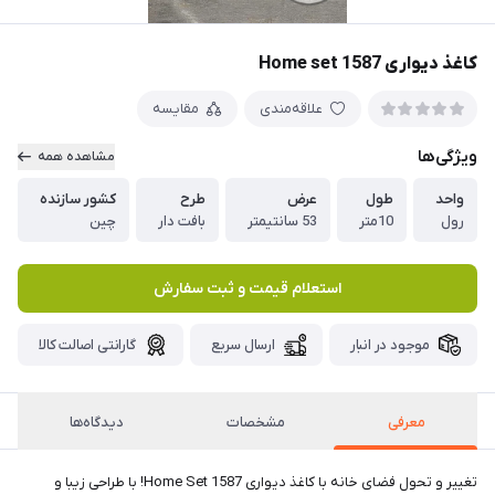
کاغذ دیواری Home set 1587
علاقه‌مندی
مقایسه
ویژگی‌ها
مشاهده همه
واحد
طول
عرض
طرح
کشور سازنده
رول
10متر
53 سانتیمتر
بافت دار
چین
استعلام قیمت و ثبت سفارش
موجود در انبار
ارسال سریع
گارانتی اصالت کالا
معرفی
مشخصات
دیدگاه‌ها
تغییر و تحول فضای خانه با کاغذ دیواری Home Set 1587! با طراحی زیبا و