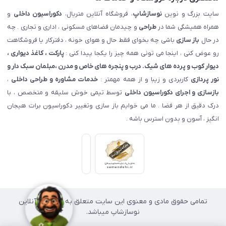
سایت بزرگ و نوین
نوسازشاپ
، فروشگاه آنلاین متریال،
دکوراسیون داخلی
و
همراه همیشگی شما در
طراحی
و چیدمان فضاهای مسکونی ، اداری و تجاری . چه
در حال
باز سازی
باشی چه بخوای فقط حال و هوای خونه ، دفترکار یا فروشگاهت
رو عوض کنی ، اینجا می تونی همه چیز را یکجا پیدا کنی :
پارکت ، کاغذ دیواری ،
دیوار کوب و پرده های شیک. درب و پنجره های خاص و مدرن ،مبلمان سبک دار و
نور پردازی
کاربردی و زیبا و از همه مهمتر :
خدمات مشاوره و طراحی داخلی
،
بازسازی و اجرای دکوراسیون داخلی
توسط تیمی خوش سلیقه و متخصص ، با
درک دقیق از هر فضا . ما می خوایم باز سازی وتغییر دکوراسیون برات هیجان
انگیز ، آسون و بدون استرس باشه .
تمامی حقوق مادی و معنوی این سایت متعلق به فروشگاه آنلاین
نوسازشاپ میباشد.