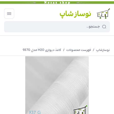
نوسازشاپ
/
فهرست محصولات
/
کاغذ دیواری H2O مدل 937G