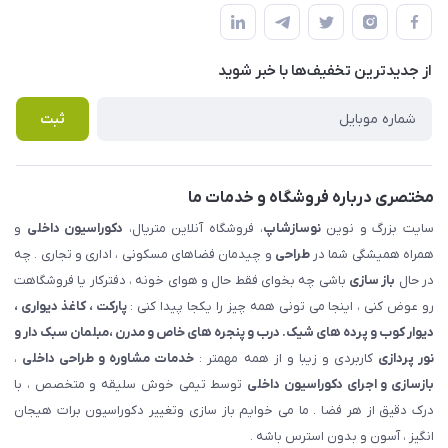
قوانین و مقررات
املاک مدنی - نوساز شاپ
لیست محصولات
حریم خصوصی
درباره ما
از جدید‌ترین تخفیف‌ها با‌ خبر شوید
راهنما
تماس با ما
پرسش های متداول
ثبت
مختصری درباره فروشگاه و خدمات ما
سایت بزرگ و نوین
نوسازشاپ
، فروشگاه آنلاین متریال،
دکوراسیون داخلی
و
همراه همیشگی شما در
طراحی
و چیدمان فضاهای مسکونی ، اداری و تجاری . چه
در حال
باز سازی
باشی چه بخوای فقط حال و هوای خونه ، دفترکار یا فروشگاهت
رو عوض کنی ، اینجا می تونی همه چیز را یکجا پیدا کنی :
پارکت ، کاغذ دیواری ،
دیوار کوب و پرده های شیک. درب و پنجره های خاص و مدرن ،مبلمان سبک دار و
نور پردازی
کاربردی و زیبا و از همه مهمتر :
خدمات مشاوره و طراحی داخلی
،
بازسازی و اجرای دکوراسیون داخلی
توسط تیمی خوش سلیقه و متخصص ، با
درک دقیق از هر فضا . ما می خوایم باز سازی وتغییر دکوراسیون برات هیجان
انگیز ، آسون و بدون استرس باشه .