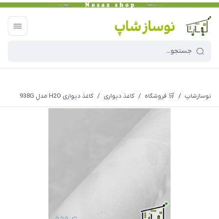
نوسازشاپ
/
🛒 فروشگاه
/
کاغذ دیواری
/
کاغذ دیواری H2O مدل 938G