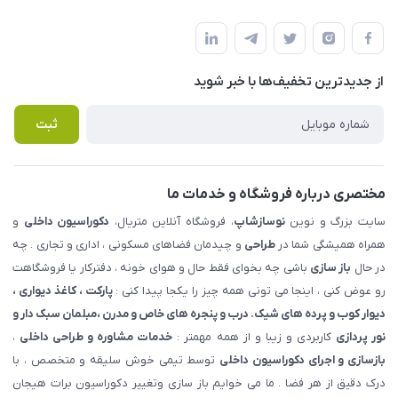
شهرک ناز - بلوار یکم غربی(بلوار نوساز شاپ ) روبروی بازار روز جنب
مجله فروشگاه
قوانین و مقررات
املاک مدنی - نوساز شاپ
لیست محصولات
حریم خصوصی
درباره ما
از جدید‌ترین تخفیف‌ها با‌ خبر شوید
راهنما
تماس با ما
پرسش های متداول
ثبت
مختصری درباره فروشگاه و خدمات ما
سایت بزرگ و نوین
نوسازشاپ
، فروشگاه آنلاین متریال،
دکوراسیون داخلی
و
همراه همیشگی شما در
طراحی
و چیدمان فضاهای مسکونی ، اداری و تجاری . چه
در حال
باز سازی
باشی چه بخوای فقط حال و هوای خونه ، دفترکار یا فروشگاهت
رو عوض کنی ، اینجا می تونی همه چیز را یکجا پیدا کنی :
پارکت ، کاغذ دیواری ،
دیوار کوب و پرده های شیک. درب و پنجره های خاص و مدرن ،مبلمان سبک دار و
نور پردازی
کاربردی و زیبا و از همه مهمتر :
خدمات مشاوره و طراحی داخلی
،
بازسازی و اجرای دکوراسیون داخلی
توسط تیمی خوش سلیقه و متخصص ، با
درک دقیق از هر فضا . ما می خوایم باز سازی وتغییر دکوراسیون برات هیجان