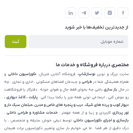
شهرک ناز - بلوار یکم غربی(بلوار نوساز شاپ ) روبروی بازار روز جنب
مجله فروشگاه
قوانین و مقررات
املاک مدنی - نوساز شاپ
لیست محصولات
حریم خصوصی
درباره ما
از جدید‌ترین تخفیف‌ها با‌ خبر شوید
راهنما
تماس با ما
پرسش های متداول
ثبت
مختصری درباره فروشگاه و خدمات ما
سایت بزرگ و نوین
نوسازشاپ
، فروشگاه آنلاین متریال،
دکوراسیون داخلی
و
همراه همیشگی شما در
طراحی
و چیدمان فضاهای مسکونی ، اداری و تجاری . چه
در حال
باز سازی
باشی چه بخوای فقط حال و هوای خونه ، دفترکار یا فروشگاهت
رو عوض کنی ، اینجا می تونی همه چیز را یکجا پیدا کنی :
پارکت ، کاغذ دیواری ،
دیوار کوب و پرده های شیک. درب و پنجره های خاص و مدرن ،مبلمان سبک دار و
نور پردازی
کاربردی و زیبا و از همه مهمتر :
خدمات مشاوره و طراحی داخلی
،
بازسازی و اجرای دکوراسیون داخلی
توسط تیمی خوش سلیقه و متخصص ، با
درک دقیق از هر فضا . ما می خوایم باز سازی وتغییر دکوراسیون برات هیجان