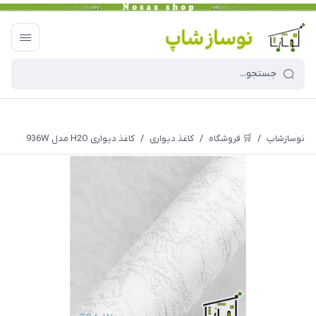
نوسازشاپ
/
🛒 فروشگاه
/
کاغذ دیواری
/
کاغذ دیواری H2O مدل 936W