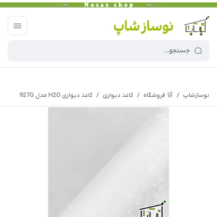
نوسازشاپ
/
🛒 فروشگاه
/
کاغذ دیواری
/
کاغذ دیواری H2O مدل 927G