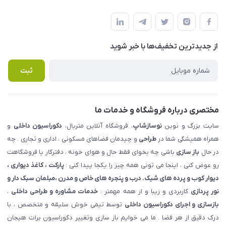
شهرک ناز - بلوار یکم غربی(بلوار نوساز شاپ ) روبروی بازار روز جنب
مجله فروشگاه
قوانین و مقررات
املاک مدنی - نوساز شاپ
لیست محصولات
حریم خصوصی
درباره ما
از جدید‌ترین تخفیف‌ها با‌ خبر شوید
راهنما
تماس با ما
پرسش های متداول
ثبت
مختصری درباره فروشگاه و خدمات ما
سایت بزرگ و نوین
نوسازشاپ
، فروشگاه آنلاین متریال،
دکوراسیون داخلی
و
همراه همیشگی شما در
طراحی
و چیدمان فضاهای مسکونی ، اداری و تجاری . چه
در حال
باز سازی
باشی چه بخوای فقط حال و هوای خونه ، دفترکار یا فروشگاهت
رو عوض کنی ، اینجا می تونی همه چیز را یکجا پیدا کنی :
پارکت ، کاغذ دیواری ،
دیوار کوب و پرده های شیک. درب و پنجره های خاص و مدرن ،مبلمان سبک دار و
نور پردازی
کاربردی و زیبا و از همه مهمتر :
خدمات مشاوره و طراحی داخلی
،
بازسازی و اجرای دکوراسیون داخلی
توسط تیمی خوش سلیقه و متخصص ، با
درک دقیق از هر فضا . ما می خوایم باز سازی وتغییر دکوراسیون برات هیجان