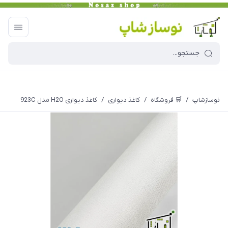
نوسازشاپ
/
🛒 فروشگاه
/
کاغذ دیواری
/
کاغذ دیواری H2O مدل 923C