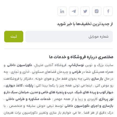
شهرک ناز - بلوار یکم غربی(بلوار نوساز شاپ ) روبروی بازار روز جنب
مجله فروشگاه
قوانین و مقررات
املاک مدنی - نوساز شاپ
لیست محصولات
حریم خصوصی
درباره ما
از جدید‌ترین تخفیف‌ها با‌ خبر شوید
راهنما
تماس با ما
پرسش های متداول
ثبت
مختصری درباره فروشگاه و خدمات ما
سایت بزرگ و نوین
نوسازشاپ
، فروشگاه آنلاین متریال،
دکوراسیون داخلی
و
همراه همیشگی شما در
طراحی
و چیدمان فضاهای مسکونی ، اداری و تجاری . چه
در حال
باز سازی
باشی چه بخوای فقط حال و هوای خونه ، دفترکار یا فروشگاهت
رو عوض کنی ، اینجا می تونی همه چیز را یکجا پیدا کنی :
پارکت ، کاغذ دیواری ،
دیوار کوب و پرده های شیک. درب و پنجره های خاص و مدرن ،مبلمان سبک دار و
نور پردازی
کاربردی و زیبا و از همه مهمتر :
خدمات مشاوره و طراحی داخلی
،
بازسازی و اجرای دکوراسیون داخلی
توسط تیمی خوش سلیقه و متخصص ، با
درک دقیق از هر فضا . ما می خوایم باز سازی وتغییر دکوراسیون برات هیجان