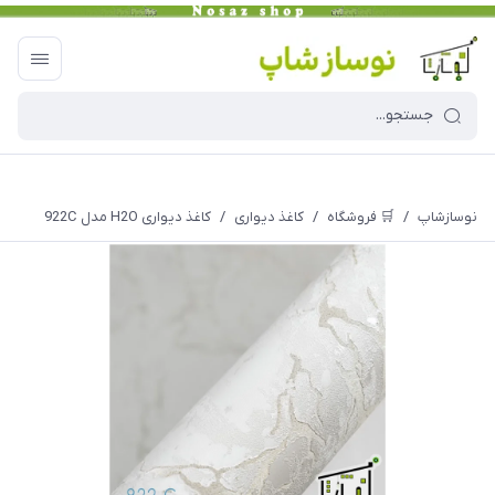
نوسازشاپ
/
🛒 فروشگاه
/
کاغذ دیواری
/
کاغذ دیواری H2O مدل 922C