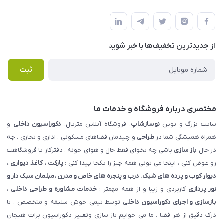
شهرک ناز - بلوار یکم غربی(بلوار نوساز شاپ ) روبروی بازار روز جنب
مجله فروشگاه
قوانین و مقررات
املاک مدنی - نوساز شاپ
لیست محصولات
حریم خصوصی
درباره ما
از جدید‌ترین تخفیف‌ها با‌ خبر شوید
راهنما
تماس با ما
پرسش های متداول
ثبت
مختصری درباره فروشگاه و خدمات ما
سایت بزرگ و نوین
نوسازشاپ
، فروشگاه آنلاین متریال،
دکوراسیون داخلی
و
همراه همیشگی شما در
طراحی
و چیدمان فضاهای مسکونی ، اداری و تجاری . چه
در حال
باز سازی
باشی چه بخوای فقط حال و هوای خونه ، دفترکار یا فروشگاهت
رو عوض کنی ، اینجا می تونی همه چیز را یکجا پیدا کنی :
پارکت ، کاغذ دیواری ،
دیوار کوب و پرده های شیک. درب و پنجره های خاص و مدرن ،مبلمان سبک دار و
نور پردازی
کاربردی و زیبا و از همه مهمتر :
خدمات مشاوره و طراحی داخلی
،
بازسازی و اجرای دکوراسیون داخلی
توسط تیمی خوش سلیقه و متخصص ، با
درک دقیق از هر فضا . ما می خوایم باز سازی وتغییر دکوراسیون برات هیجان