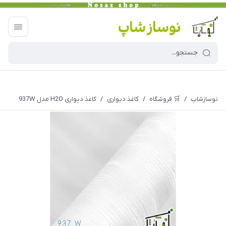
نوسازشاپ
/
🛒 فروشگاه
/
کاغذ دیواری
/
کاغذ دیواری H2O مدل 937W