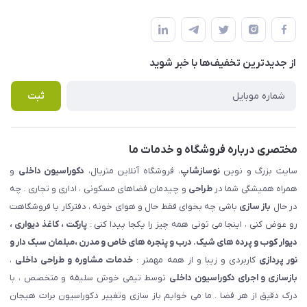
شهرک ناز - بلوار یکم غربی(بلوار نوساز شاپ ) روبروی بازار روز جنب
مجله فروشگاه
قوانین و مقررات
املاک مدنی - نوساز شاپ
لیست محصولات
حریم خصوصی
درباره ما
از جدید‌ترین تخفیف‌ها با‌ خبر شوید
راهنما
تماس با ما
پرسش های متداول
ثبت
مختصری درباره فروشگاه و خدمات ما
سایت بزرگ و نوین
نوسازشاپ
، فروشگاه آنلاین متریال،
دکوراسیون داخلی
و
همراه همیشگی شما در
طراحی
و چیدمان فضاهای مسکونی ، اداری و تجاری . چه
در حال
باز سازی
باشی چه بخوای فقط حال و هوای خونه ، دفترکار یا فروشگاهت
رو عوض کنی ، اینجا می تونی همه چیز را یکجا پیدا کنی :
پارکت ، کاغذ دیواری ،
دیوار کوب و پرده های شیک. درب و پنجره های خاص و مدرن ،مبلمان سبک دار و
نور پردازی
کاربردی و زیبا و از همه مهمتر :
خدمات مشاوره و طراحی داخلی
،
بازسازی و اجرای دکوراسیون داخلی
توسط تیمی خوش سلیقه و متخصص ، با
درک دقیق از هر فضا . ما می خوایم باز سازی وتغییر دکوراسیون برات هیجان