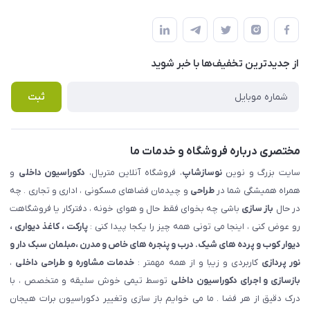
شهرک ناز - بلوار یکم غربی(بلوار نوساز شاپ ) روبروی بازار روز جنب
مجله فروشگاه
قوانین و مقررات
املاک مدنی - نوساز شاپ
لیست محصولات
حریم خصوصی
درباره ما
از جدید‌ترین تخفیف‌ها با‌ خبر شوید
راهنما
تماس با ما
پرسش های متداول
ثبت
مختصری درباره فروشگاه و خدمات ما
سایت بزرگ و نوین
نوسازشاپ
، فروشگاه آنلاین متریال،
دکوراسیون داخلی
و
همراه همیشگی شما در
طراحی
و چیدمان فضاهای مسکونی ، اداری و تجاری . چه
در حال
باز سازی
باشی چه بخوای فقط حال و هوای خونه ، دفترکار یا فروشگاهت
رو عوض کنی ، اینجا می تونی همه چیز را یکجا پیدا کنی :
پارکت ، کاغذ دیواری ،
دیوار کوب و پرده های شیک. درب و پنجره های خاص و مدرن ،مبلمان سبک دار و
نور پردازی
کاربردی و زیبا و از همه مهمتر :
خدمات مشاوره و طراحی داخلی
،
بازسازی و اجرای دکوراسیون داخلی
توسط تیمی خوش سلیقه و متخصص ، با
درک دقیق از هر فضا . ما می خوایم باز سازی وتغییر دکوراسیون برات هیجان