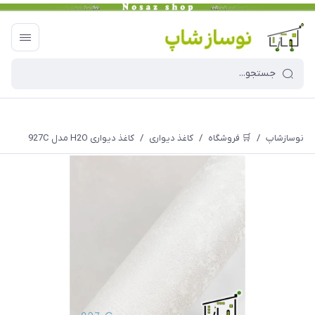
نوسازشاپ
/
🛒 فروشگاه
/
کاغذ دیواری
/
کاغذ دیواری H2O مدل 927C