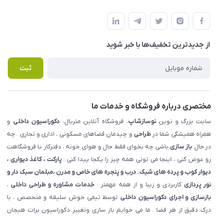
شهرک ناز - بلوار یکم غربی(بلوار نوساز شاپ ) روبروی بازار روز جنب
مجله فروشگاه
قوانین و مقررات
املاک مدنی - نوساز شاپ
لیست محصولات
حریم خصوصی
درباره ما
از جدید‌ترین تخفیف‌ها با‌ خبر شوید
راهنما
تماس با ما
پرسش های متداول
ثبت
مختصری درباره فروشگاه و خدمات ما
سایت بزرگ و نوین
نوسازشاپ
، فروشگاه آنلاین متریال،
دکوراسیون داخلی
و
همراه همیشگی شما در
طراحی
و چیدمان فضاهای مسکونی ، اداری و تجاری . چه
در حال
باز سازی
باشی چه بخوای فقط حال و هوای خونه ، دفترکار یا فروشگاهت
رو عوض کنی ، اینجا می تونی همه چیز را یکجا پیدا کنی :
پارکت ، کاغذ دیواری ،
دیوار کوب و پرده های شیک. درب و پنجره های خاص و مدرن ،مبلمان سبک دار و
نور پردازی
کاربردی و زیبا و از همه مهمتر :
خدمات مشاوره و طراحی داخلی
،
بازسازی و اجرای دکوراسیون داخلی
توسط تیمی خوش سلیقه و متخصص ، با
درک دقیق از هر فضا . ما می خوایم باز سازی وتغییر دکوراسیون برات هیجان