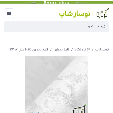
نوسازشاپ
/
🛒 فروشگاه
/
کاغذ دیواری
/
کاغذ دیواری H2O مدل 931W