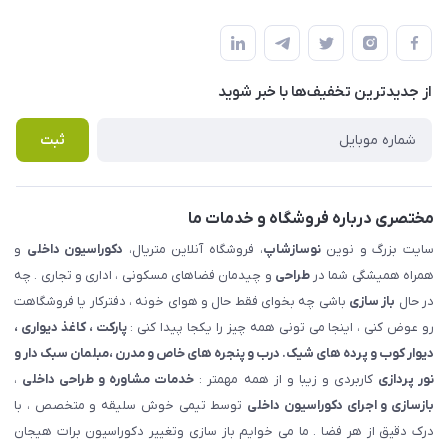
شهرک ناز - بلوار یکم غربی(بلوار نوساز شاپ ) روبروی بازار روز جنب
مجله فروشگاه
قوانین و مقررات
املاک مدنی - نوساز شاپ
لیست محصولات
حریم خصوصی
درباره ما
از جدید‌ترین تخفیف‌ها با‌ خبر شوید
راهنما
تماس با ما
پرسش های متداول
ثبت
مختصری درباره فروشگاه و خدمات ما
سایت بزرگ و نوین
نوسازشاپ
، فروشگاه آنلاین متریال،
دکوراسیون داخلی
و
همراه همیشگی شما در
طراحی
و چیدمان فضاهای مسکونی ، اداری و تجاری . چه
در حال
باز سازی
باشی چه بخوای فقط حال و هوای خونه ، دفترکار یا فروشگاهت
رو عوض کنی ، اینجا می تونی همه چیز را یکجا پیدا کنی :
پارکت ، کاغذ دیواری ،
دیوار کوب و پرده های شیک. درب و پنجره های خاص و مدرن ،مبلمان سبک دار و
نور پردازی
کاربردی و زیبا و از همه مهمتر :
خدمات مشاوره و طراحی داخلی
،
بازسازی و اجرای دکوراسیون داخلی
توسط تیمی خوش سلیقه و متخصص ، با
درک دقیق از هر فضا . ما می خوایم باز سازی وتغییر دکوراسیون برات هیجان