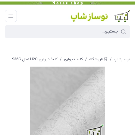
نوسازشاپ
/
🛒 فروشگاه
/
کاغذ دیواری
/
کاغذ دیواری H2O مدل 936G