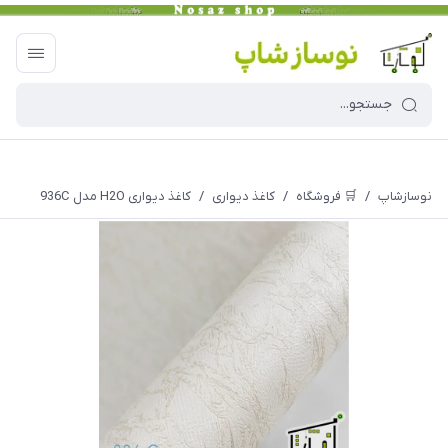
نوسازشاپ
/
🛒 فروشگاه
/
کاغذ دیواری
/
کاغذ دیواری H2O مدل 936C