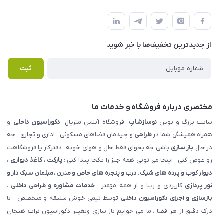
شهرک ناز - بلوار یکم غربی(بلوار نوساز شاپ ) روبروی بازار روز جنب
مجله فروشگاه
قوانین و مقررات
املاک مدنی - نوساز شاپ
لیست محصولات
حریم خصوصی
درباره ما
از جدید‌ترین تخفیف‌ها با‌ خبر شوید
راهنما
تماس با ما
پرسش های متداول
ثبت
مختصری درباره فروشگاه و خدمات ما
سایت بزرگ و نوین
نوسازشاپ
، فروشگاه آنلاین متریال،
دکوراسیون داخلی
و
همراه همیشگی شما در
طراحی
و چیدمان فضاهای مسکونی ، اداری و تجاری . چه
در حال
باز سازی
باشی چه بخوای فقط حال و هوای خونه ، دفترکار یا فروشگاهت
رو عوض کنی ، اینجا می تونی همه چیز را یکجا پیدا کنی :
پارکت ، کاغذ دیواری ،
دیوار کوب و پرده های شیک. درب و پنجره های خاص و مدرن ،مبلمان سبک دار و
نور پردازی
کاربردی و زیبا و از همه مهمتر :
خدمات مشاوره و طراحی داخلی
،
بازسازی و اجرای دکوراسیون داخلی
توسط تیمی خوش سلیقه و متخصص ، با
درک دقیق از هر فضا . ما می خوایم باز سازی وتغییر دکوراسیون برات هیجان