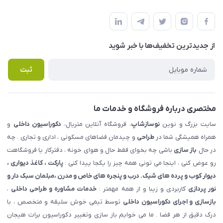
شهرک ناز - بلوار یکم غربی(بلوار نوساز شاپ ) روبروی بازار روز جنب
مجله فروشگاه
قوانین و مقررات
املاک مدنی - نوساز شاپ
لیست محصولات
حریم خصوصی
درباره ما
از جدید‌ترین تخفیف‌ها با‌ خبر شوید
راهنما
تماس با ما
پرسش های متداول
ثبت
مختصری درباره فروشگاه و خدمات ما
سایت بزرگ و نوین
نوسازشاپ
، فروشگاه آنلاین متریال،
دکوراسیون داخلی
و
همراه همیشگی شما در
طراحی
و چیدمان فضاهای مسکونی ، اداری و تجاری . چه
در حال
باز سازی
باشی چه بخوای فقط حال و هوای خونه ، دفترکار یا فروشگاهت
رو عوض کنی ، اینجا می تونی همه چیز را یکجا پیدا کنی :
پارکت ، کاغذ دیواری ،
دیوار کوب و پرده های شیک. درب و پنجره های خاص و مدرن ،مبلمان سبک دار و
نور پردازی
کاربردی و زیبا و از همه مهمتر :
خدمات مشاوره و طراحی داخلی
،
بازسازی و اجرای دکوراسیون داخلی
توسط تیمی خوش سلیقه و متخصص ، با
درک دقیق از هر فضا . ما می خوایم باز سازی وتغییر دکوراسیون برات هیجان