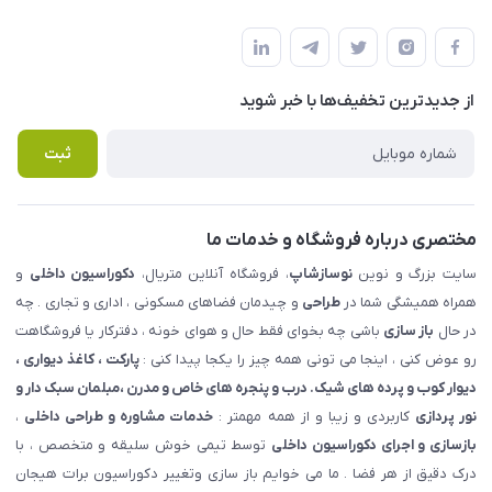
شهرک ناز - بلوار یکم غربی(بلوار نوساز شاپ ) روبروی بازار روز جنب
مجله فروشگاه
قوانین و مقررات
املاک مدنی - نوساز شاپ
لیست محصولات
حریم خصوصی
درباره ما
از جدید‌ترین تخفیف‌ها با‌ خبر شوید
راهنما
تماس با ما
پرسش های متداول
ثبت
مختصری درباره فروشگاه و خدمات ما
سایت بزرگ و نوین
نوسازشاپ
، فروشگاه آنلاین متریال،
دکوراسیون داخلی
و
همراه همیشگی شما در
طراحی
و چیدمان فضاهای مسکونی ، اداری و تجاری . چه
در حال
باز سازی
باشی چه بخوای فقط حال و هوای خونه ، دفترکار یا فروشگاهت
رو عوض کنی ، اینجا می تونی همه چیز را یکجا پیدا کنی :
پارکت ، کاغذ دیواری ،
دیوار کوب و پرده های شیک. درب و پنجره های خاص و مدرن ،مبلمان سبک دار و
نور پردازی
کاربردی و زیبا و از همه مهمتر :
خدمات مشاوره و طراحی داخلی
،
بازسازی و اجرای دکوراسیون داخلی
توسط تیمی خوش سلیقه و متخصص ، با
درک دقیق از هر فضا . ما می خوایم باز سازی وتغییر دکوراسیون برات هیجان