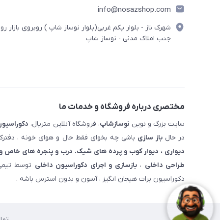
info@nosazshop.com
شهرک ناز - بلوار یکم غربی(بلوار نوساز شاپ ) روبروی بازار روز
جنب املاک مدنی - نوساز شاپ
مختصری درباره فروشگاه و خدمات ما
سایت بزرگ و نوین
نوسازشاپ
، فروشگاه آنلاین متریال،
دکوراسیون
در حال
باز سازی
باشی چه بخوای فقط حال و هوای خونه ، دفترکار
دیواری ، دیوار کوب و پرده های شیک. درب و پنجره های خاص و 
طراحی داخلی
،
بازسازی و اجرای دکوراسیون داخلی
توسط تیمی 
دکوراسیون برات هیجان انگیز ، آسون و بدون استرس باشه .
تما