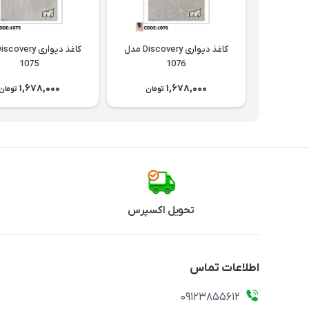
کاغذ دیواری Discovery مدل
1075
1076
1,678,000
1,678,000
تومان
تومان
تحویل اکسپرس
اطلاعات تماس
09123855612