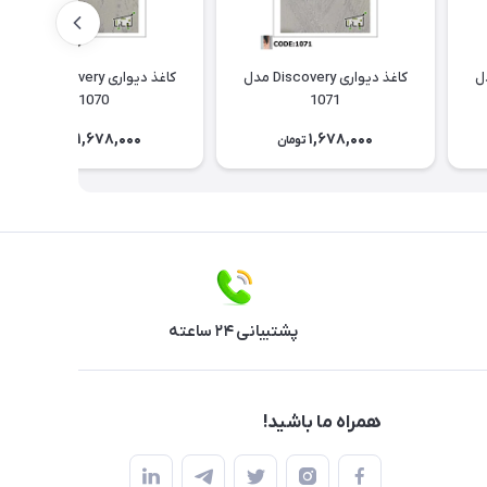
Discov مدل
کاغذ دیواری Discovery مدل
کاغذ دیواری Discovery مدل
1070
1071
1,678,000
1,678,000
تومان
تومان
پشتیبانی ۲۴ ساعته
همراه ما باشید!