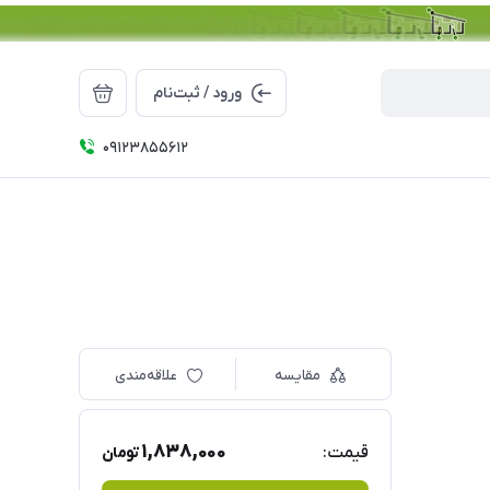
ورود / ثبت‌نام
09123855612
مقایسه
علاقه‌مندی
1,838,000
قیمت:
تومان