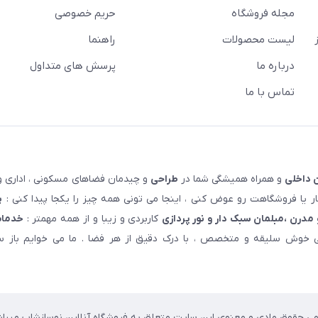
مجله فروشگاه
حریم خصوصی
لیست محصولات
راهنما
درباره ما
پرسش های متداول
تماس با ما
 داخلی
و همراه همیشگی شما در
طراحی
و چیدمان فضاهای مسکونی ، اداری و 
 یا فروشگاهت رو عوض کنی ، اینجا می تونی همه چیز را یکجا پیدا کنی :
پ
مدرن ،مبلمان سبک دار و نور پردازی
کاربردی و زیبا و از همه مهمتر :
خدمات
خوش سلیقه و متخصص ، با درک دقیق از هر فضا . ما می خوایم باز سا
می حقوق مادی و معنوی این سایت متعلق به فروشگاه آنلاین نوسازشاپ میباش