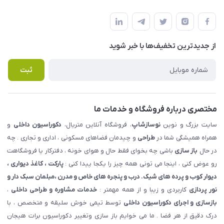
شهرک ناز - بلوار یکم غربی(بلوار نوساز شاپ ) روبروی بازار روز جنب
مجله فروشگاه
قوانین و مقررات
املاک مدنی - نوساز شاپ
لیست محصولات
حریم خصوصی
درباره ما
از جدید‌ترین تخفیف‌ها با‌ خبر شوید
راهنما
تماس با ما
پرسش های متداول
ثبت
مختصری درباره فروشگاه و خدمات ما
سایت بزرگ و نوین
نوسازشاپ
، فروشگاه آنلاین متریال،
دکوراسیون داخلی
و
همراه همیشگی شما در
طراحی
و چیدمان فضاهای مسکونی ، اداری و تجاری . چه
در حال
باز سازی
باشی چه بخوای فقط حال و هوای خونه ، دفترکار یا فروشگاهت
رو عوض کنی ، اینجا می تونی همه چیز را یکجا پیدا کنی :
پارکت ، کاغذ دیواری ،
دیوار کوب و پرده های شیک. درب و پنجره های خاص و مدرن ،مبلمان سبک دار و
نور پردازی
کاربردی و زیبا و از همه مهمتر :
خدمات مشاوره و طراحی داخلی
،
بازسازی و اجرای دکوراسیون داخلی
توسط تیمی خوش سلیقه و متخصص ، با
درک دقیق از هر فضا . ما می خوایم باز سازی وتغییر دکوراسیون برات هیجان