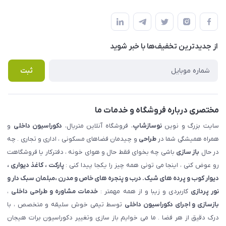
شهرک ناز - بلوار یکم غربی(بلوار نوساز شاپ ) روبروی بازار روز جنب
مجله فروشگاه
قوانین و مقررات
املاک مدنی - نوساز شاپ
لیست محصولات
حریم خصوصی
درباره ما
از جدید‌ترین تخفیف‌ها با‌ خبر شوید
راهنما
تماس با ما
پرسش های متداول
ثبت
مختصری درباره فروشگاه و خدمات ما
سایت بزرگ و نوین
نوسازشاپ
، فروشگاه آنلاین متریال،
دکوراسیون داخلی
و
همراه همیشگی شما در
طراحی
و چیدمان فضاهای مسکونی ، اداری و تجاری . چه
در حال
باز سازی
باشی چه بخوای فقط حال و هوای خونه ، دفترکار یا فروشگاهت
رو عوض کنی ، اینجا می تونی همه چیز را یکجا پیدا کنی :
پارکت ، کاغذ دیواری ،
دیوار کوب و پرده های شیک. درب و پنجره های خاص و مدرن ،مبلمان سبک دار و
نور پردازی
کاربردی و زیبا و از همه مهمتر :
خدمات مشاوره و طراحی داخلی
،
بازسازی و اجرای دکوراسیون داخلی
توسط تیمی خوش سلیقه و متخصص ، با
درک دقیق از هر فضا . ما می خوایم باز سازی وتغییر دکوراسیون برات هیجان