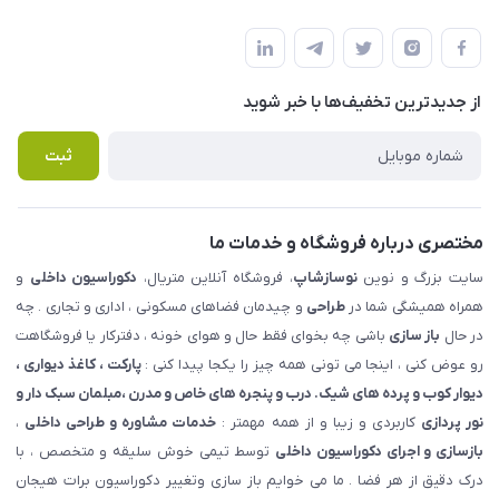
شهرک ناز - بلوار یکم غربی(بلوار نوساز شاپ ) روبروی بازار روز جنب
مجله فروشگاه
قوانین و مقررات
املاک مدنی - نوساز شاپ
لیست محصولات
حریم خصوصی
درباره ما
از جدید‌ترین تخفیف‌ها با‌ خبر شوید
راهنما
تماس با ما
پرسش های متداول
ثبت
مختصری درباره فروشگاه و خدمات ما
سایت بزرگ و نوین
نوسازشاپ
، فروشگاه آنلاین متریال،
دکوراسیون داخلی
و
همراه همیشگی شما در
طراحی
و چیدمان فضاهای مسکونی ، اداری و تجاری . چه
در حال
باز سازی
باشی چه بخوای فقط حال و هوای خونه ، دفترکار یا فروشگاهت
رو عوض کنی ، اینجا می تونی همه چیز را یکجا پیدا کنی :
پارکت ، کاغذ دیواری ،
دیوار کوب و پرده های شیک. درب و پنجره های خاص و مدرن ،مبلمان سبک دار و
نور پردازی
کاربردی و زیبا و از همه مهمتر :
خدمات مشاوره و طراحی داخلی
،
بازسازی و اجرای دکوراسیون داخلی
توسط تیمی خوش سلیقه و متخصص ، با
درک دقیق از هر فضا . ما می خوایم باز سازی وتغییر دکوراسیون برات هیجان