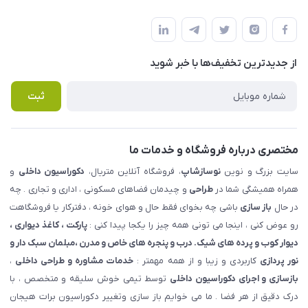
شهرک ناز - بلوار یکم غربی(بلوار نوساز شاپ ) روبروی بازار روز جنب
مجله فروشگاه
قوانین و مقررات
املاک مدنی - نوساز شاپ
لیست محصولات
حریم خصوصی
درباره ما
از جدید‌ترین تخفیف‌ها با‌ خبر شوید
راهنما
تماس با ما
پرسش های متداول
ثبت
مختصری درباره فروشگاه و خدمات ما
سایت بزرگ و نوین
نوسازشاپ
، فروشگاه آنلاین متریال،
دکوراسیون داخلی
و
همراه همیشگی شما در
طراحی
و چیدمان فضاهای مسکونی ، اداری و تجاری . چه
در حال
باز سازی
باشی چه بخوای فقط حال و هوای خونه ، دفترکار یا فروشگاهت
رو عوض کنی ، اینجا می تونی همه چیز را یکجا پیدا کنی :
پارکت ، کاغذ دیواری ،
دیوار کوب و پرده های شیک. درب و پنجره های خاص و مدرن ،مبلمان سبک دار و
نور پردازی
کاربردی و زیبا و از همه مهمتر :
خدمات مشاوره و طراحی داخلی
،
بازسازی و اجرای دکوراسیون داخلی
توسط تیمی خوش سلیقه و متخصص ، با
درک دقیق از هر فضا . ما می خوایم باز سازی وتغییر دکوراسیون برات هیجان