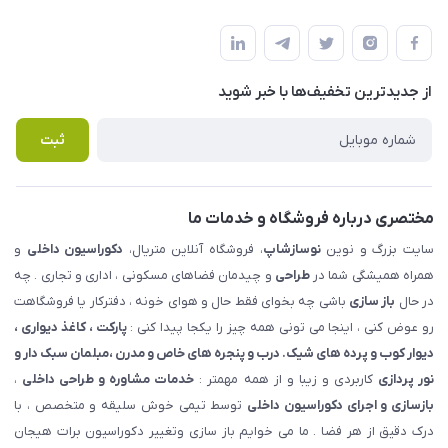
شهرک ناز - بلوار یکم غربی(بلوار نوساز شاپ ) روبروی بازار روز جنب
مجله فروشگاه
قوانین و مقررات
املاک مدنی - نوساز شاپ
لیست محصولات
حریم خصوصی
درباره ما
از جدید‌ترین تخفیف‌ها با‌ خبر شوید
راهنما
تماس با ما
پرسش های متداول
ثبت
مختصری درباره فروشگاه و خدمات ما
سایت بزرگ و نوین
نوسازشاپ
، فروشگاه آنلاین متریال،
دکوراسیون داخلی
و
همراه همیشگی شما در
طراحی
و چیدمان فضاهای مسکونی ، اداری و تجاری . چه
در حال
باز سازی
باشی چه بخوای فقط حال و هوای خونه ، دفترکار یا فروشگاهت
رو عوض کنی ، اینجا می تونی همه چیز را یکجا پیدا کنی :
پارکت ، کاغذ دیواری ،
دیوار کوب و پرده های شیک. درب و پنجره های خاص و مدرن ،مبلمان سبک دار و
نور پردازی
کاربردی و زیبا و از همه مهمتر :
خدمات مشاوره و طراحی داخلی
،
بازسازی و اجرای دکوراسیون داخلی
توسط تیمی خوش سلیقه و متخصص ، با
درک دقیق از هر فضا . ما می خوایم باز سازی وتغییر دکوراسیون برات هیجان