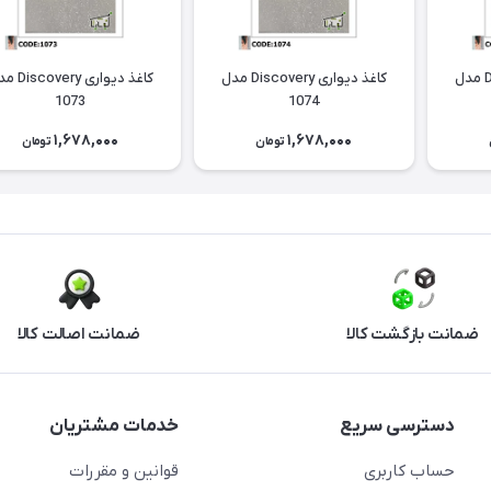
کاغذ دیواری Discovery مدل
کاغذ دیواری Discovery مدل
کاغذ دیواری ery
1073
1074
1,678,000
1,678,000
تومان
تومان
ضمانت بازگشت کالا
ضمانت اصالت کالا
دسترسی سریع
خدمات مشتریان
حساب کاربری
قوانین و مقررات