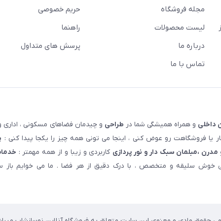
مجله فروشگاه
حریم خصوصی
لیست محصولات
راهنما
درباره ما
پرسش های متداول
تماس با ما
 داخلی
و همراه همیشگی شما در
طراحی
و چیدمان فضاهای مسکونی ، اداری و 
 یا فروشگاهت رو عوض کنی ، اینجا می تونی همه چیز را یکجا پیدا کنی :
پ
مدرن ،مبلمان سبک دار و نور پردازی
کاربردی و زیبا و از همه مهمتر :
خدمات
خوش سلیقه و متخصص ، با درک دقیق از هر فضا . ما می خوایم باز سا
می حقوق مادی و معنوی این سایت متعلق به فروشگاه آنلاین نوسازشاپ میباش