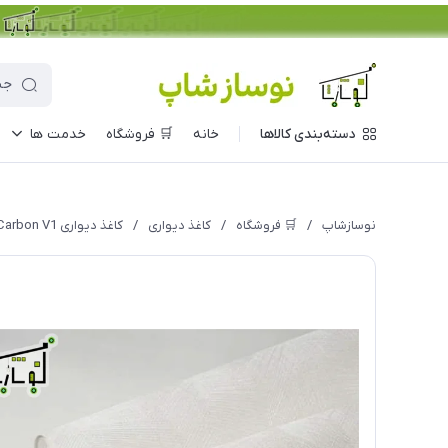
دسته‌بندی کالاها
خانه
🛒 فروشگاه
خدمت ها
نوسازشاپ
/
🛒 فروشگاه
/
کاغذ دیواری
/
کاغذ دیواری Carbon V1 مدل 10027