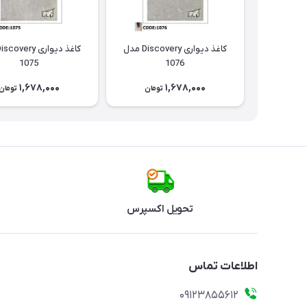
کاغذ دیواری Discovery مدل
1075
1076
1,678,000
1,678,000
تومان
تومان
تحویل اکسپرس
اطلاعات تماس
09123855612