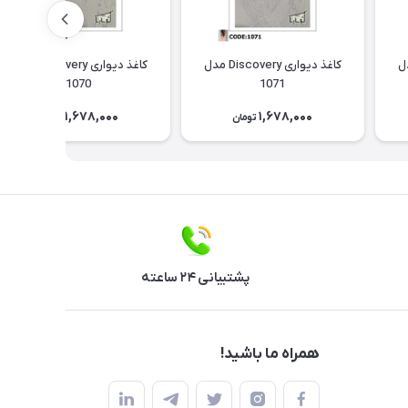
Discov مدل
کاغذ دیواری Discovery مدل
کاغذ دیواری Discovery مدل
1070
1071
1,678,000
1,678,000
تومان
تومان
پشتیبانی ۲۴ ساعته
همراه ما باشید!