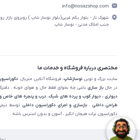
info@nosazshop.com
شهرک ناز - بلوار یکم غربی(بلوار نوساز شاپ ) روبروی بازار روز
جنب املاک مدنی - نوساز شاپ
مختصری درباره فروشگاه و خدمات ما
سایت بزرگ و نوین
نوسازشاپ
، فروشگاه آنلاین متریال،
دکوراسیون
در حال
باز سازی
باشی چه بخوای فقط حال و هوای خونه ، دفترکار
دیواری ، دیوار کوب و پرده های شیک. درب و پنجره های خاص و 
طراحی داخلی
،
بازسازی و اجرای دکوراسیون داخلی
توسط تیمی 
دکوراسیون برات هیجان انگیز ، آسون و بدون استرس باشه .
تما