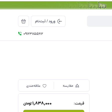
ورود / ثبت‌نام
09123855612
مقایسه
علاقه‌مندی
1,838,000
قیمت:
تومان