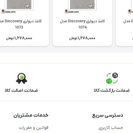
کاغذ دیواری Discovery مدل
کاغذ دیواری Discovery مدل
کاغذ دیواری ery
1073
1074
1,678,000
1,678,000
تومان
تومان
ضمانت بازگشت کالا
ضمانت اصالت کالا
دسترسی سریع
خدمات مشتریان
حساب کاربری
قوانین و مقررات