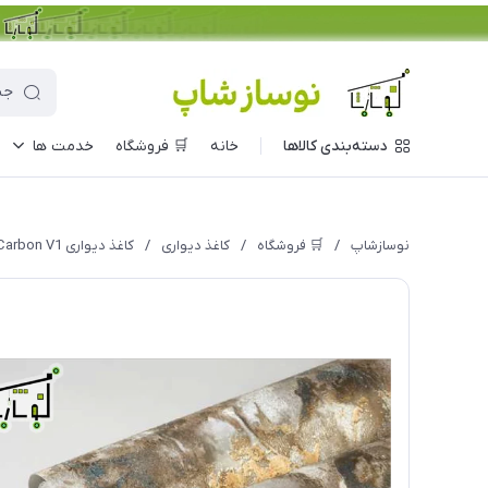
دسته‌بندی کالاها
خانه
🛒 فروشگاه
خدمت ها
نوسازشاپ
/
🛒 فروشگاه
/
کاغذ دیواری
/
کاغذ دیواری Carbon V1 مدل 10038