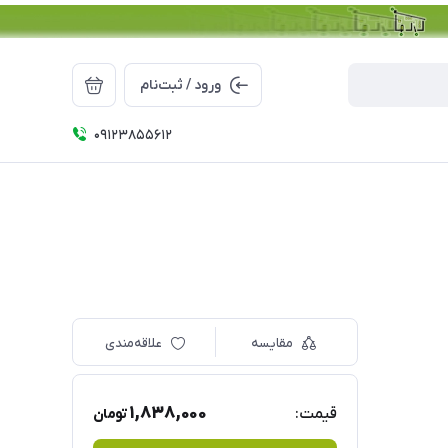
ورود / ثبت‌نام
09123855612
مقایسه
علاقه‌مندی
1,838,000
قیمت:
تومان