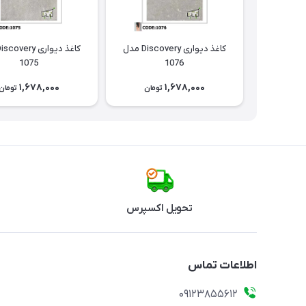
کاغذ دیواری Discovery مدل
1075
1076
1,678,000
1,678,000
تومان
تومان
تحویل اکسپرس
اطلاعات تماس
09123855612