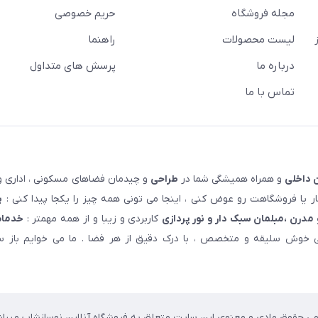
مجله فروشگاه
حریم خصوصی
لیست محصولات
راهنما
درباره ما
پرسش های متداول
تماس با ما
 داخلی
و همراه همیشگی شما در
طراحی
و چیدمان فضاهای مسکونی ، اداری و 
 یا فروشگاهت رو عوض کنی ، اینجا می تونی همه چیز را یکجا پیدا کنی :
پ
مدرن ،مبلمان سبک دار و نور پردازی
کاربردی و زیبا و از همه مهمتر :
خدمات
خوش سلیقه و متخصص ، با درک دقیق از هر فضا . ما می خوایم باز سا
می حقوق مادی و معنوی این سایت متعلق به فروشگاه آنلاین نوسازشاپ میباش