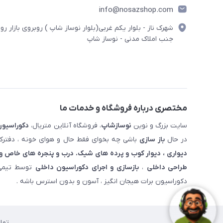
info@nosazshop.com
شهرک ناز - بلوار یکم غربی(بلوار نوساز شاپ ) روبروی بازار روز
جنب املاک مدنی - نوساز شاپ
مختصری درباره فروشگاه و خدمات ما
سایت بزرگ و نوین
نوسازشاپ
، فروشگاه آنلاین متریال،
دکوراسیون
در حال
باز سازی
باشی چه بخوای فقط حال و هوای خونه ، دفترکار
دیواری ، دیوار کوب و پرده های شیک. درب و پنجره های خاص و 
طراحی داخلی
،
بازسازی و اجرای دکوراسیون داخلی
توسط تیمی 
دکوراسیون برات هیجان انگیز ، آسون و بدون استرس باشه .
تما