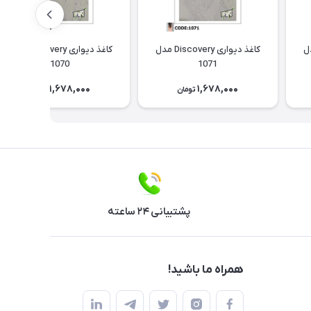
Discov مدل
کاغذ دیواری Discovery مدل
کاغذ دیواری Discovery مدل
1070
1071
1,678,000
1,678,000
تومان
تومان
پشتیبانی ۲۴ ساعته
همراه ما باشید!