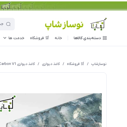
دسته‌بندی کالاها
خانه
🛒 فروشگاه
خدمت ها
نوسازشاپ
/
🛒 فروشگاه
/
کاغذ دیواری
/
کاغذ دیواری Carbon V1 مدل 10048