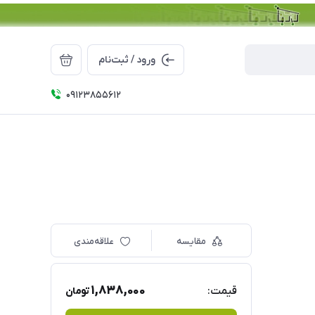
ورود / ثبت‌نام
09123855612
مقایسه
علاقه‌مندی
1,838,000
قیمت:
تومان