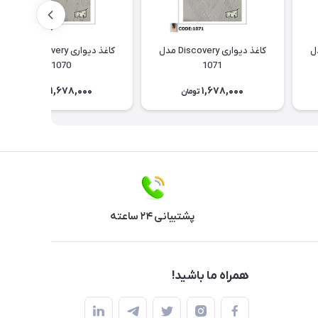
Discov مدل
کاغذ دیواری Discovery مدل
کاغذ دیواری Discovery مدل
1070
1071
1,678,000
1,678,000
تومان
تومان
پشتیبانی ۲۴ ساعته
همراه ما باشید!