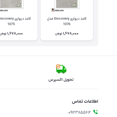
کاغذ دیواری Discovery مدل
1075
1076
1,678,000
1,678,000
تومان
تومان
تحویل اکسپرس
اطلاعات تماس
09123855612