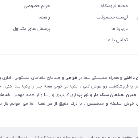
مجله فروشگاه
حریم خصوصی
لیست محصولات
راهنما
درباره ما
پرسش های متداول
تماس با ما
 داخلی
و همراه همیشگی شما در
طراحی
و چیدمان فضاهای مسکونی ، اداری و 
 یا فروشگاهت رو عوض کنی ، اینجا می تونی همه چیز را یکجا پیدا کنی :
پ
مدرن ،مبلمان سبک دار و نور پردازی
کاربردی و زیبا و از همه مهمتر :
خدمات
خوش سلیقه و متخصص ، با درک دقیق از هر فضا . ما می خوایم باز سا
می حقوق مادی و معنوی این سایت متعلق به فروشگاه آنلاین نوسازشاپ میباش