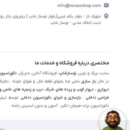
info@nosazshop.com
شهرک ناز - بلوار یکم غربی(بلوار نوساز شاپ ) روبروی بازار روز
جنب املاک مدنی - نوساز شاپ
مختصری درباره فروشگاه و خدمات ما
سایت بزرگ و نوین
نوسازشاپ
، فروشگاه آنلاین متریال،
دکوراسیون
در حال
باز سازی
باشی چه بخوای فقط حال و هوای خونه ، دفترکار
دیواری ، دیوار کوب و پرده های شیک. درب و پنجره های خاص و 
طراحی داخلی
،
بازسازی و اجرای دکوراسیون داخلی
توسط تیمی 
دکوراسیون برات هیجان انگیز ، آسون و بدون استرس باشه .
تما