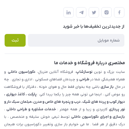
شهرک ناز - بلوار یکم غربی(بلوار نوساز شاپ ) روبروی بازار روز جنب
مجله فروشگاه
قوانین و مقررات
املاک مدنی - نوساز شاپ
لیست محصولات
حریم خصوصی
درباره ما
از جدید‌ترین تخفیف‌ها با‌ خبر شوید
راهنما
تماس با ما
پرسش های متداول
ثبت
مختصری درباره فروشگاه و خدمات ما
سایت بزرگ و نوین
نوسازشاپ
، فروشگاه آنلاین متریال،
دکوراسیون داخلی
و
همراه همیشگی شما در
طراحی
و چیدمان فضاهای مسکونی ، اداری و تجاری . چه
در حال
باز سازی
باشی چه بخوای فقط حال و هوای خونه ، دفترکار یا فروشگاهت
رو عوض کنی ، اینجا می تونی همه چیز را یکجا پیدا کنی :
پارکت ، کاغذ دیواری ،
دیوار کوب و پرده های شیک. درب و پنجره های خاص و مدرن ،مبلمان سبک دار و
نور پردازی
کاربردی و زیبا و از همه مهمتر :
خدمات مشاوره و طراحی داخلی
،
بازسازی و اجرای دکوراسیون داخلی
توسط تیمی خوش سلیقه و متخصص ، با
درک دقیق از هر فضا . ما می خوایم باز سازی وتغییر دکوراسیون برات هیجان