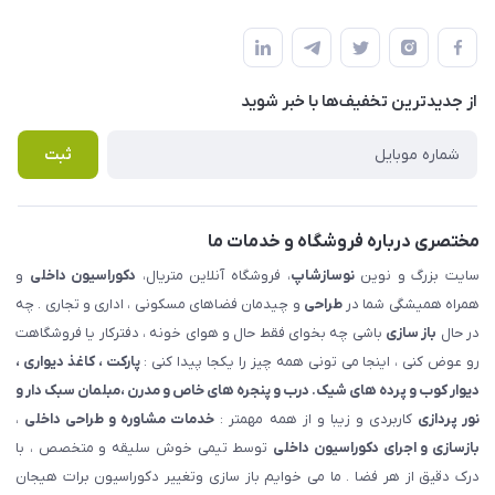
شهرک ناز - بلوار یکم غربی(بلوار نوساز شاپ ) روبروی بازار روز جنب
مجله فروشگاه
قوانین و مقررات
املاک مدنی - نوساز شاپ
لیست محصولات
حریم خصوصی
درباره ما
از جدید‌ترین تخفیف‌ها با‌ خبر شوید
راهنما
تماس با ما
پرسش های متداول
ثبت
مختصری درباره فروشگاه و خدمات ما
سایت بزرگ و نوین
نوسازشاپ
، فروشگاه آنلاین متریال،
دکوراسیون داخلی
و
همراه همیشگی شما در
طراحی
و چیدمان فضاهای مسکونی ، اداری و تجاری . چه
در حال
باز سازی
باشی چه بخوای فقط حال و هوای خونه ، دفترکار یا فروشگاهت
رو عوض کنی ، اینجا می تونی همه چیز را یکجا پیدا کنی :
پارکت ، کاغذ دیواری ،
دیوار کوب و پرده های شیک. درب و پنجره های خاص و مدرن ،مبلمان سبک دار و
نور پردازی
کاربردی و زیبا و از همه مهمتر :
خدمات مشاوره و طراحی داخلی
،
بازسازی و اجرای دکوراسیون داخلی
توسط تیمی خوش سلیقه و متخصص ، با
درک دقیق از هر فضا . ما می خوایم باز سازی وتغییر دکوراسیون برات هیجان