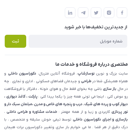
شهرک ناز - بلوار یکم غربی(بلوار نوساز شاپ ) روبروی بازار روز جنب
مجله فروشگاه
قوانین و مقررات
املاک مدنی - نوساز شاپ
لیست محصولات
حریم خصوصی
درباره ما
از جدید‌ترین تخفیف‌ها با‌ خبر شوید
راهنما
تماس با ما
پرسش های متداول
ثبت
مختصری درباره فروشگاه و خدمات ما
سایت بزرگ و نوین
نوسازشاپ
، فروشگاه آنلاین متریال،
دکوراسیون داخلی
و
همراه همیشگی شما در
طراحی
و چیدمان فضاهای مسکونی ، اداری و تجاری . چه
در حال
باز سازی
باشی چه بخوای فقط حال و هوای خونه ، دفترکار یا فروشگاهت
رو عوض کنی ، اینجا می تونی همه چیز را یکجا پیدا کنی :
پارکت ، کاغذ دیواری ،
دیوار کوب و پرده های شیک. درب و پنجره های خاص و مدرن ،مبلمان سبک دار و
نور پردازی
کاربردی و زیبا و از همه مهمتر :
خدمات مشاوره و طراحی داخلی
،
بازسازی و اجرای دکوراسیون داخلی
توسط تیمی خوش سلیقه و متخصص ، با
درک دقیق از هر فضا . ما می خوایم باز سازی وتغییر دکوراسیون برات هیجان