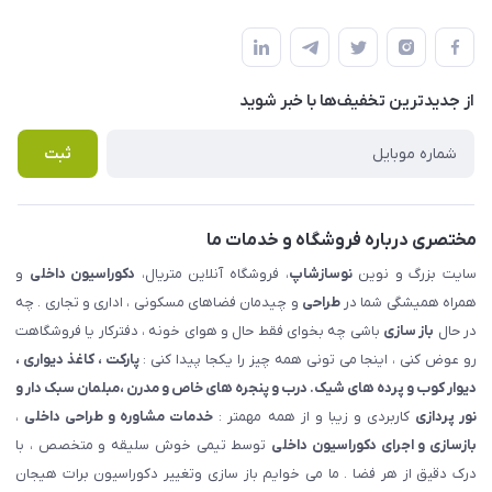
شهرک ناز - بلوار یکم غربی(بلوار نوساز شاپ ) روبروی بازار روز جنب
مجله فروشگاه
قوانین و مقررات
املاک مدنی - نوساز شاپ
لیست محصولات
حریم خصوصی
درباره ما
از جدید‌ترین تخفیف‌ها با‌ خبر شوید
راهنما
تماس با ما
پرسش های متداول
ثبت
مختصری درباره فروشگاه و خدمات ما
سایت بزرگ و نوین
نوسازشاپ
، فروشگاه آنلاین متریال،
دکوراسیون داخلی
و
همراه همیشگی شما در
طراحی
و چیدمان فضاهای مسکونی ، اداری و تجاری . چه
در حال
باز سازی
باشی چه بخوای فقط حال و هوای خونه ، دفترکار یا فروشگاهت
رو عوض کنی ، اینجا می تونی همه چیز را یکجا پیدا کنی :
پارکت ، کاغذ دیواری ،
دیوار کوب و پرده های شیک. درب و پنجره های خاص و مدرن ،مبلمان سبک دار و
نور پردازی
کاربردی و زیبا و از همه مهمتر :
خدمات مشاوره و طراحی داخلی
،
بازسازی و اجرای دکوراسیون داخلی
توسط تیمی خوش سلیقه و متخصص ، با
درک دقیق از هر فضا . ما می خوایم باز سازی وتغییر دکوراسیون برات هیجان