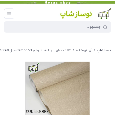
نوسازشاپ
/
🛒 فروشگاه
/
کاغذ دیواری
/
کاغذ دیواری Carbon V1 مدل 10060