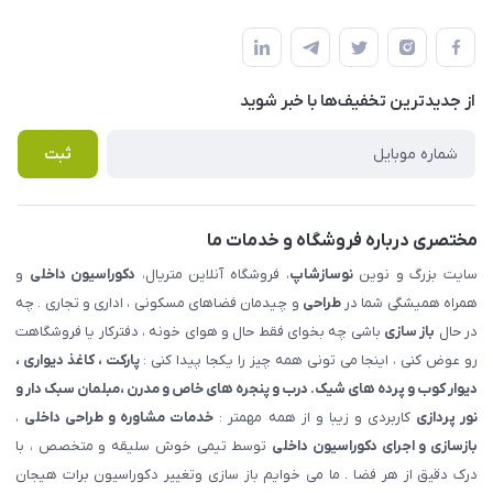
شهرک ناز - بلوار یکم غربی(بلوار نوساز شاپ ) روبروی بازار روز جنب
مجله فروشگاه
قوانین و مقررات
املاک مدنی - نوساز شاپ
لیست محصولات
حریم خصوصی
درباره ما
از جدید‌ترین تخفیف‌ها با‌ خبر شوید
راهنما
تماس با ما
پرسش های متداول
ثبت
مختصری درباره فروشگاه و خدمات ما
سایت بزرگ و نوین
نوسازشاپ
، فروشگاه آنلاین متریال،
دکوراسیون داخلی
و
همراه همیشگی شما در
طراحی
و چیدمان فضاهای مسکونی ، اداری و تجاری . چه
در حال
باز سازی
باشی چه بخوای فقط حال و هوای خونه ، دفترکار یا فروشگاهت
رو عوض کنی ، اینجا می تونی همه چیز را یکجا پیدا کنی :
پارکت ، کاغذ دیواری ،
دیوار کوب و پرده های شیک. درب و پنجره های خاص و مدرن ،مبلمان سبک دار و
نور پردازی
کاربردی و زیبا و از همه مهمتر :
خدمات مشاوره و طراحی داخلی
،
بازسازی و اجرای دکوراسیون داخلی
توسط تیمی خوش سلیقه و متخصص ، با
درک دقیق از هر فضا . ما می خوایم باز سازی وتغییر دکوراسیون برات هیجان